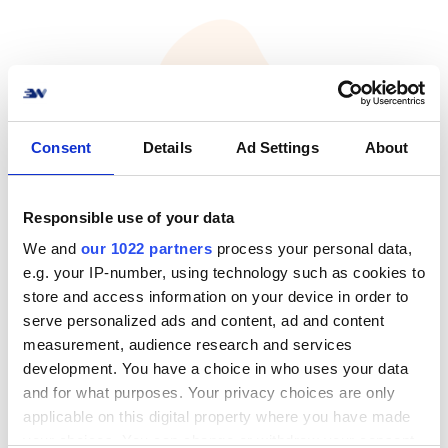
Consent
Details
Ad Settings
About
2. E-mail skabeloner
Responsible use of your data
Med e-mail templates bliver det muligt at
We and
our 1022 partners
process your personal data,
sende tilpassede og brandede
e.g. your IP-number, using technology such as cookies to
notifikationer til kunden, eksempelvis ved
store and access information on your device in order to
brandet tracking e-mails.
serve personalized ads and content, ad and content
measurement, audience research and services
development. You have a choice in who uses your data
and for what purposes. Your privacy choices are only
applicable on this digital property where you have made
your choices. You can change or withdraw your consent