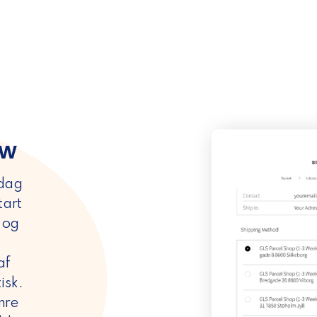
ow
 dag
tart
e og
af
isk.
mre