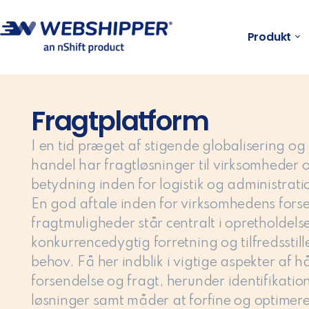
Produkt
Fragtplatform
I en tid præget af stigende globalisering o
handel har fragtløsninger til virksomheder 
betydning inden for logistik og administrat
En god aftale inden for virksomhedens fors
fragtmuligheder står centralt i opretholdels
konkurrencedygtig forretning og tilfredsstil
behov.
Få her indblik i vigtige aspekter af 
forsendelse og fragt, herunder identifikatio
løsninger samt måder at forfine og optimer