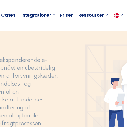
Cases
Integrationer
Priser
Ressourcer
g ekspanderende e-
opnået en ubestridelig
ion af forsyningskæder.
endelses- og
en af en
lelse af kundernes
håndtering af
nen af optimale
e fragtprocessen