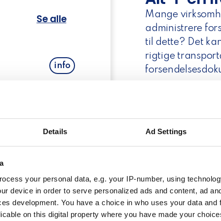
Mange virksomhe
Se alle
administrere for
til dette? Det ka
rigtige transport
info
forsendelsesdok
Der kan være m
info
fragtaftaler, me
kan dette ændre 
Details
Ad Settings
en digital løsnin
info
systemer
og give
a
funktioner og et 
ocess your personal data, e.g. your IP-number, using technolog
Gennem denne l
ur device in order to serve personalized ads and content, ad a
manuelt oprette 
info
ces development. You have a choice in who uses your data and 
enkelt ordre.
licable on this digital property where you have made your choic