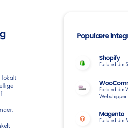
og
Populære integ
Shopify
-
Forbind din 
 lokalt
WooComm
ellige
Forbind din
f
Webshipper
rmaer.
Magento
Forbind din 
kelt