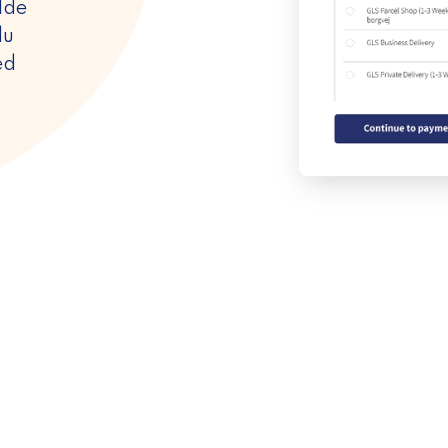
lde
du
ed