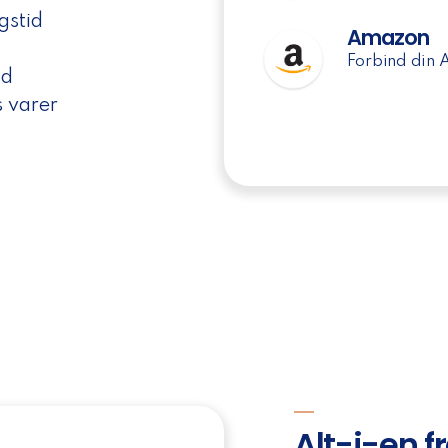
gstid
Amazon
Forbind din 
ad
s varer
Alt-i-en f