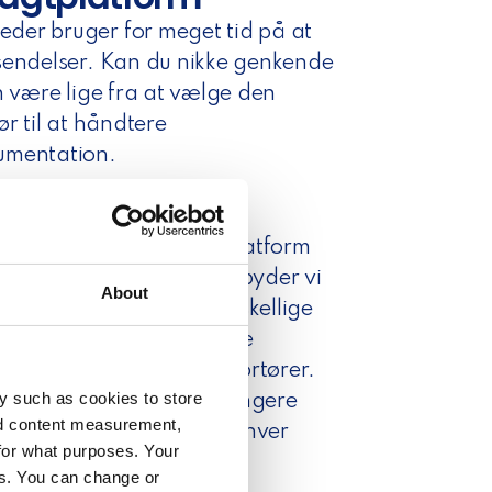
der bruger for meget tid på at
sendelser. Kan du nikke genkende
n være lige fra at vælge den
ør til at håndtere
umentation.
ange udfordringer med
n med en alt-i-én fragtplatform
sig. Hos Webshopper tilbyder vi
About
g, der integrerer med forskellige
r dig adgang til en række
større netværk af transportører.
y such as cookies to store
øsning
behøver I ikke længere
nd content measurement,
labels og følgesedler for hver
for what purposes. Your
es. You can change or