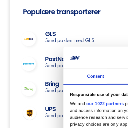
Populære transportører
GLS
Send pakker med GLS
PostNord
Send pakker med PostNord
Consent
Bring
Send pakker med Bring
Responsible use of your dat
We and
our 1022 partners
pr
UPS
and access information on yo
Send pakker med UPS
audience research and servi
privacy choices are only app