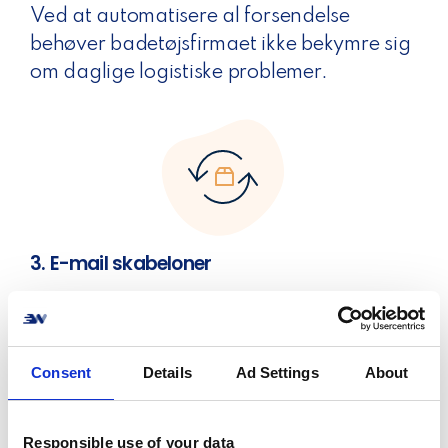
Ved at automatisere al forsendelse
behøver badetøjsfirmaet ikke bekymre sig
om daglige logistiske problemer.
3. E-mail skabeloner
Deres lagerløsning dækker også alle
meddelelser vedrørende forsendelse til
kunderne og afslutter ordrer, når de er
Consent
Details
Ad Settings
About
håndteret.
Responsible use of your data