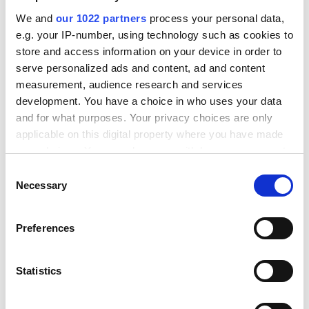
We and
our 1022 partners
process your personal data,
e.g. your IP-number, using technology such as cookies to
store and access information on your device in order to
serve personalized ads and content, ad and content
measurement, audience research and services
At forbinde punkterne
development. You have a choice in who uses your data
Ny og nem
and for what purposes. Your privacy choices are only
applicable on this digital property where you have made
forsendelsesløsning
your choices. You can change or withdraw your consent
any time from the Cookie Declaration or by clicking on
C
Som en konstant
hurtigt at integrere
the Privacy trigger icon.
Necessary
o
voksende start-up
sig med
n
er ingen dag eller
virksomhedens
If you allow, we would also like to:
s
Preferences
Collect information about your geographical
uge den samme.
logistikpartner
e
location which can be accurate to within several
n
Dette betyder
kunne Webshipper
meters
t
Statistics
naturligvis, at
nemt hjælpe med
Identify your device by actively scanning it for
S
slanke processer
levering og
specific characteristics (fingerprinting)
e