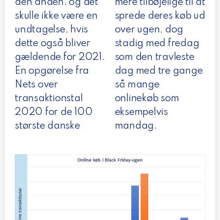
den anden, og det
mere tilbøjelige til at
skulle ikke være en
sprede deres køb ud
undtagelse, hvis
over ugen, dog
dette også bliver
stadig med fredag
gældende for 2021.
som den travleste
En opgørelse fra
dag med tre gange
Nets over
så mange
transaktionstal
onlinekøb som
2020 for de 100
eksempelvis
største danske
mandag.