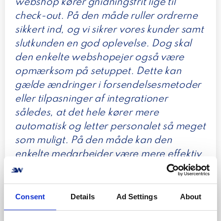
webshop kører gnidningsfrit lige til
check-out. På den måde ruller ordrerne
sikkert ind, og vi sikrer vores kunder samt
slutkunden en god oplevelse. Dog skal
den enkelte webshopejer også være
opmærksom på setuppet.
Dette kan
gælde ændringer i forsendelsesmetoder
eller tilpasninger af integrationer
således, at det hele kører mere
automatisk og letter personalet så meget
som muligt. På den måde kan den
enkelte medarbejder være mere effektiv
. Skulle mareridtet ske, at ens shop
simpelthen går ned, bør man straks
kontakte sin webhost samt webudbyder
Consent
Details
Ad Settings
About
og få den genetableret hurtigst muligt.
”