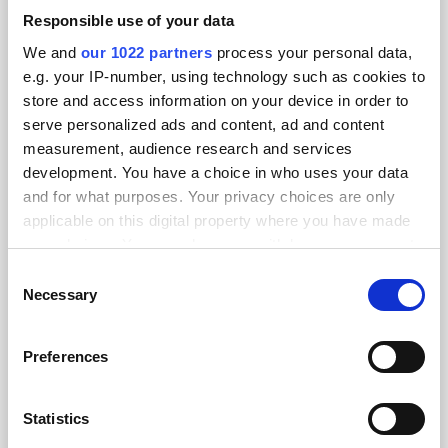
Responsible use of your data
We and
our 1022 partners
process your personal data,
Med mere end 6 års erfaring inden for
e.g. your IP-number, using technology such as cookies to
håndtering af e-commerce har
store and access information on your device in order to
virksomheden fået indgående erfaring
serve personalized ads and content, ad and content
measurement, audience research and services
med Black Friday, og ved hvad der skal til
development. You have a choice in who uses your data
for at webshoppen kan yde sit ypperste,
and for what purposes. Your privacy choices are only
og virksomheden slå rekord. Derfor
applicable on this digital property where you have made
tilbyder Webshipper services, som kan
your choices. You can change or withdraw your consent
styrke den pågældende virksomheds
any time from the Cookie Declaration or by clicking on
C
setup. Services som styrker den
the Privacy trigger icon.
Necessary
o
pågældende webshop, og netop bidrager
n
If you allow, we would also like to:
s
til at webshoppen ikke går nedenom og
Preferences
Collect information about your geographical
e
hjem på Black Friday, men står distancen
location which can be accurate to within several
n
hele vejen. Dog er der flere ting som
meters
t
Statistics
webshopejerne selv kan gøre for at sikre
Identify your device by actively scanning it for
S