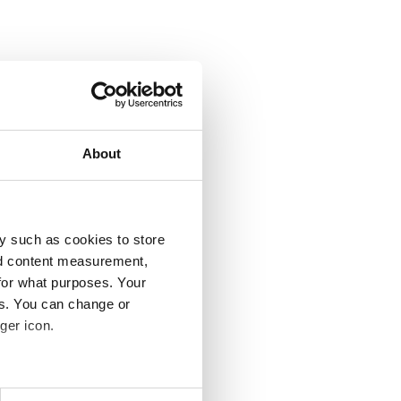
forsendelsesmetoder i checkout.
Automatisk print af fragtlabels
Automatiser dine fragtlabels og
sæt print på autopilot.
About
3. Automatisk ordrebehandling
y such as cookies to store
Opsæt regler for dine produkter og
nd content measurement,
sæt turbo på dine ordrer.
for what purposes. Your
es. You can change or
ger icon.
several meters