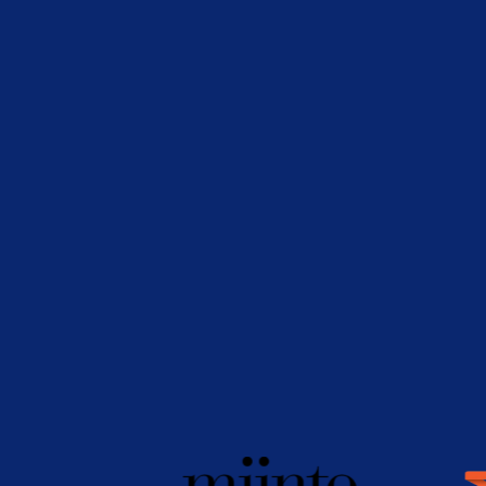
Vis pakkeshops i checkout
Opsæt regler for fragtpriser i checkout
Print tolddokumenter
Forbind dine transportører med få klik
Plug-&-Play med e-commerce platforme
Returportal