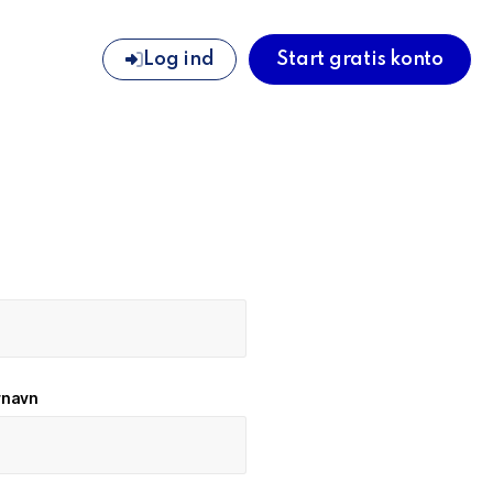
Log ind
Start gratis konto
rnavn