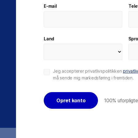
af andre tøjvirksomheder
E-mail
Tel
d ét klik
Returportal
Plug & Play
Land
Spr
to
Jeg accepterer privatlivspolitikken
privatli
må sende mig markedsføring i fremtiden.
ækstede Shaping New 
 automatiske labelprin
Opret konto
100% uforpligt