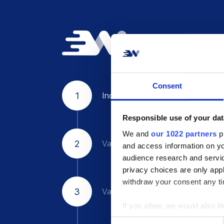
Consent
1
Indtast firmaoplysninger
Responsible use of your dat
We and
our 1022 partners
pr
2
Vælg transportører
and access information on yo
audience research and servi
privacy choices are only app
withdraw your consent any tim
3
Vælg integration
If you allow, we would also lik
Collect information a
C