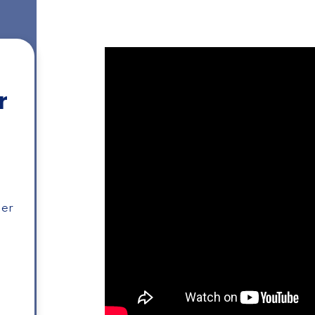
r
i
 er