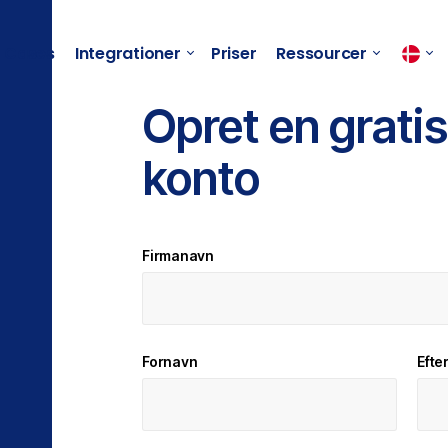
Cases
Integrationer
Priser
Ressourcer
Opret en gratis
konto
ordre- og
ring til
Firmanavn
jbutikker
Fornavn
Efte