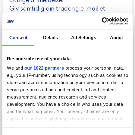
dårlige anmeldelser.
Giv samtidig din tracking e-mail et
personligt touch – det er en oplagt
mulighed for at skabe mersalg med
annoncer, rabatkoder eller lign.
Consent
Details
Ad Settings
About
Som noget nyt kan du også integrere
med
Klarna Checkout
. Læs mere om
Responsible use of your data
Klarna Checkout
her
.
We and
our 1022 partners
process your personal data,
e.g. your IP-number, using technology such as cookies to
store and access information on your device in order to
serve personalized ads and content, ad and content
Til sidst skal du naturligvis have styr på
measurement, audience research and services
din kundeservice og returneringspolitik.
development. You have a choice in who uses your data
De 5 forrige punkter naturligvis vigtige, så
and for what purposes. Your privacy choices are only
din kunde får en god oplevelse fra start.
applicable on this digital property where you have made
your choices. You can change or withdraw your consent
Ligeledes vil jeg ikke anbefale at
any time from the Cookie Declaration or by clicking on