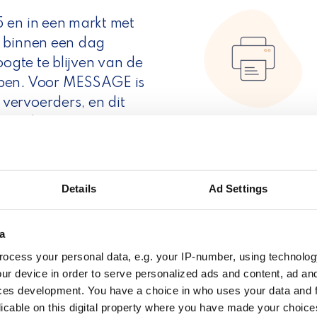
 en in een markt met
n binnen een dag
oogte te blijven van de
open. Voor MESSAGE is
vervoerders, en dit
g werk.
Details
Ad Settings
De voordelen voor
a
ocess your personal data, e.g. your IP-number, using technolog
Na de implementatie van Webshi
ur device in order to serve personalized ads and content, ad a
MESSAGE vooral voordelen onde
ces development. You have a choice in who uses your data and 
verwerking van hun verzendinge
licable on this digital property where you have made your choic