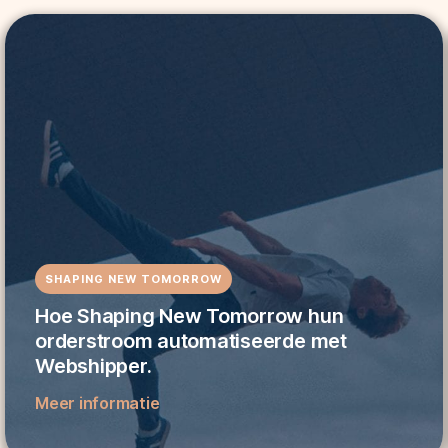
n
SHAPING NEW TOMORROW
Hoe Shaping New Tomorrow hun
orderstroom automatiseerde met
Webshipper.
Meer informatie