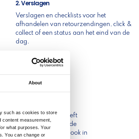
2. Verslagen
Verslagen en checklists voor het
afhandelen van retourzendingen, click &
collect of een status aan het eind van de
dag.
About
 MESSAGE
y such as cookies to store
pper in hun systemen heeft
nd content measurement,
rvonden, niet alleen in de
for what purposes. Your
n en bestellingen, maar ook in
es. You can change or