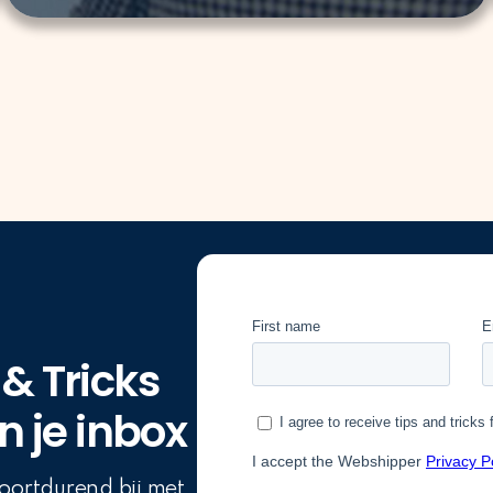
& Tricks
n je inbox
ortdurend bij met