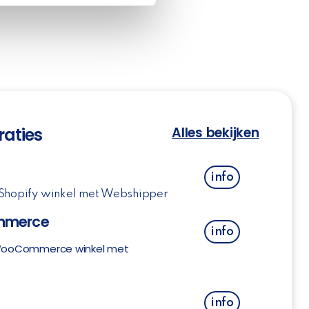
raties
Alles bekijken
info
 Shopify winkel met Webshipper
merce
info
 WooCommerce winkel met
o
info