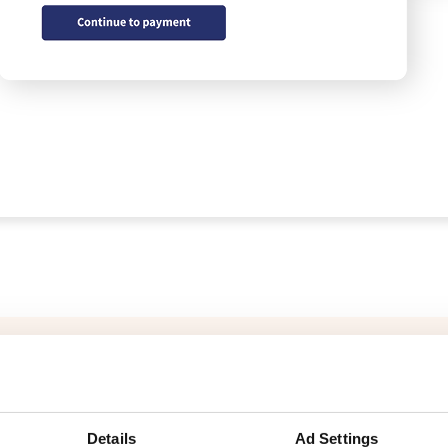
Eenvoudige verze
Instabox en ande
Details
Ad Settings