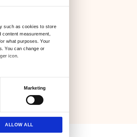
ms verschillend
y such as cookies to store
we ervoor dat we
nd content measurement,
for what purposes. Your
s voortdurend
es. You can change or
ger icon.
vervoerders en kies
bedrijf nodig hebt.
several meters
Marketing
ails section
.
se our traffic. We also share
ers who may combine it with
 services.
ALLOW ALL