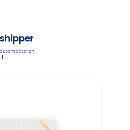
bshipper
 automatiseren,
jf.