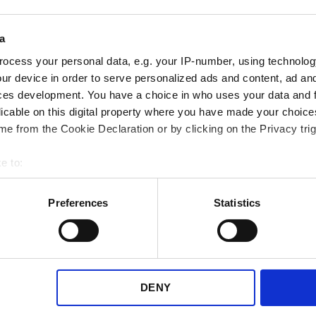
vervoerders
a
We weten dat je behoeften so
ocess your personal data, e.g. your IP-number, using technolog
kunnen zijn. Daarom zorgen 
ur device in order to serve personalized ads and content, ad a
ces development. You have a choice in who uses your data and 
onze verzameling vervoerder
licable on this digital property where you have made your choic
uitbreiden.
e from the Cookie Declaration or by clicking on the Privacy trig
Neem een kijkje in het aantal 
e to:
de vervoerders die je voor je 
bout your geographical location which can be accurate to within 
 actively scanning it for specific characteristics (fingerprinting)
Preferences
Statistics
 personal data is processed and set your preferences in the
det
Bekijk hier alle vervoerders
e content and ads, to provide social media features and to analy
 our site with our social media, advertising and analytics partn
 provided to them or that they’ve collected from your use of their
DENY