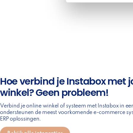
e
l
e
c
t
i
o
n
Hoe verbind je Instabox met 
winkel? Geen probleem!
Verbind je online winkel of systeem met Instabox in 
ondersteunen de meest voorkomende e-commerce sys
ERP oplossingen.