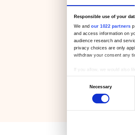
Responsible use of your dat
We and
our 1022 partners
pr
and access information on yo
audience research and servi
privacy choices are only app
withdraw your consent any tim
If you allow, we would also lik
Collect information a
C
Identify your device by
Necessary
o
Find out more about how your
n
s
We use cookies to personalis
e
information about your use of
n
other information that you’ve
t
S