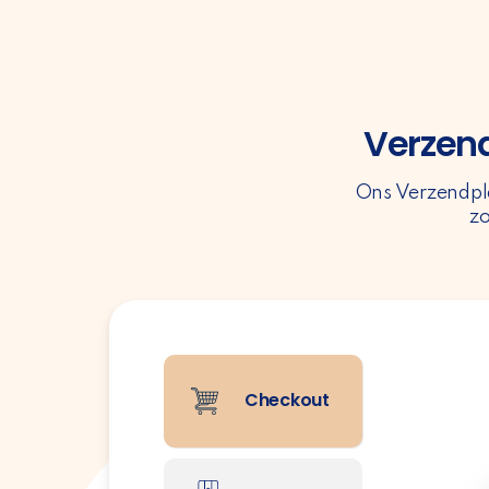
Verzend
Ons Verzendpla
zo
Checkout