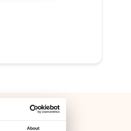
ndingen met
re
About