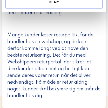
our social media, advertising and analytics partners who
DENY
n
som muligt for dine kunder at få sendt
may combine it with other information that you’ve
deres varer retur hos dig.
provided to them or that they’ve collected from your use
of their services.
Mange kunder læser returpolitik, før de
handler hos en webshop, og du kan
derfor komme langt ved at have den
bedste returløsning. Det får du med
Webshippers returportal, der sikrer, at
dine kunder altid nemt og hurtigt kan
sende deres varer retur, når det bliver
nødvendigt. På måde er retur aldrig
noget, kunder skal bekymre sig om, når de
handler hos dig.