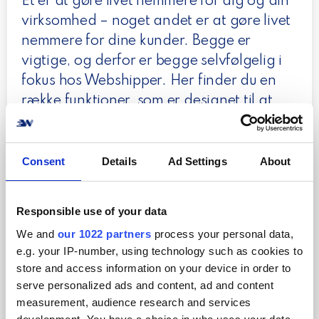
Ét er at gøre livet nemmere for dig og din
virksomhed – noget andet er at gøre livet
nemmere for dine kunder. Begge er
vigtige, og derfor er begge selvfølgelig i
fokus hos Webshipper. Her finder du en
række funktioner, som er designet til at
gøre det nemmere for dine kunder at
bruge din webshop, og det er noget, der
bidrager til mere salg.
Consent
Details
Ad Settings
About
Responsible use of your data
Du kan eksempelvis få en højere
We and
our 1022 partners
process your personal data,
konverteringsrate ved at sikre, at dine
e.g. your IP-number, using technology such as cookies to
kunder kan vælge den fragtform, de
store and access information on your device in order to
serve personalized ads and content, ad and content
foretrækker. Du risikerer at miste kunder,
measurement, audience research and services
hvis de ikke kan få deres vare med deres