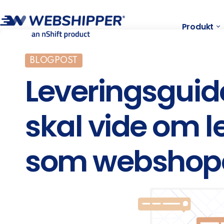
Produkt
BLOGPOST
Leveringsguide
skal vide om l
som webshope