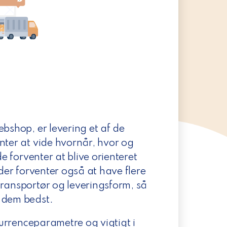
ebshop, er levering et af de
nter at vide hvornår, hvor og
de forventer at blive orienteret
nder forventer også at have flere
transportør og leveringsform, så
r dem bedst.
nkurrenceparametre og vigtigt i