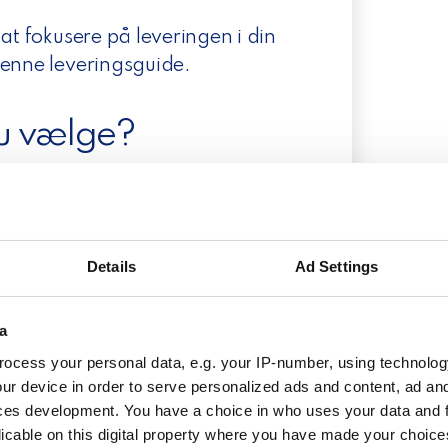
at fokusere på leveringen i din
denne leveringsguide.
du vælge?
r så vigtigt for din webshop,
transportører? Vi kommer nemlig
spiller de forskellige
Details
Ad Settings
dan vælger du den bedste?
fortælle dig hvilken konkret
a
 dine kunder så mange
ocess your personal data, e.g. your IP-number, using technolog
gt. Det er nemlig næsten umuligt
ur device in order to serve personalized ads and content, ad a
ces development. You have a choice in who uses your data and 
 værende ”de bedste”. Det
licable on this digital property where you have made your choic
 af dine kunders individuelle