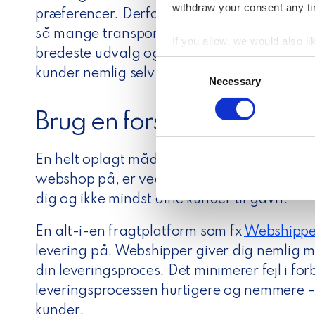
withdraw your consent any tim
præferencer. Derfor er vores klare råd til d
så mange transportører, som du kan, så du 
If you allow, we would also lik
bredeste udvalg og de fleste leveringsmet
Collect information a
C
kunder nemlig selv vælge lige præcis den tr
Identify your device by
Necessary
o
Find out more about how your
n
s
Brug en forsendelsesplat
We use cookies to personalis
e
information about your use of
n
En helt oplagt måde at effektivisere og strø
other information that you’ve
t
webshop på, er ved at tilknytte en leverin
S
dig og ikke mindst dine kunder til gavn.
e
l
En alt-i-en fragtplatform som fx
Webshippe
e
c
levering på. Webshipper giver dig nemlig m
t
din leveringsproces. Det minimerer fejl i fo
i
leveringsprocessen hurtigere og nemmere – 
o
kunder.