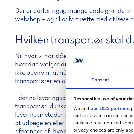
Der er derfor rigtig mange gode grunde til, 
webshop – og til at fortsætte med at læse 
Hvilken transportør skal 
Nu hvor vi har slået fast, hvorfor levering e
hvordan vælger du så den eller de bedste 
ikke udenom, at når det kommer til levering, 
Consent
transportører en afgørende rolle. Så hvor
I denne leveringsguide kommer vi ikke til at 
Responsible use of your dat
transportør, du skal vælge. Tilbyd i stedet
We and
our 1022 partners
pr
leveringsmetoder og transportører som muli
and access information on yo
audience research and servi
at udpege en eller flere transportører som
privacy choices are only app
afhænger af, hvad der skal transporteres og