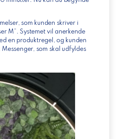
30 minutter. Nu kan du begynde
elser, som kunden skriver i
ser M”. Systemet vil anerkende
d en produktregel, og kunden
k Messenger, som skal udfyldes