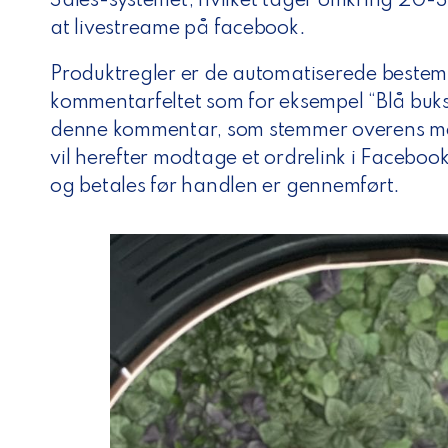
Sales-systemet, hvilket tager omkring 20-
at livestreame på facebook.
Produktregler er de automatiserede bestemm
kommentarfeltet som for eksempel “Blå buk
denne kommentar, som stemmer overens me
vil herefter modtage et ordrelink i Faceboo
og betales før handlen er gennemført.