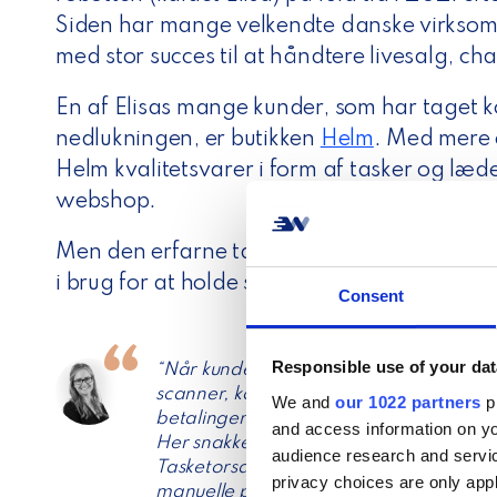
Siden har mange velkendte danske virksomh
med stor succes til at håndtere livesalg, c
En af Elisas mange kunder, som har taget ko
nedlukningen, er butikken
Helm
. Med mere 
Helm kvalitetsvarer i form af tasker og læd
webshop.
Men den erfarne taskeforhandler er ikke sk
i brug for at holde sig konkurrencedygtig.
Consent
Responsible use of your dat
“Når kunden har betalt, får vi en følgese
scanner, kommer fragtlabels ud. Før skul
We and
our 1022 partners
pr
betalingen var gået igennem for så at la
and access information on yo
Her snakker vi over 200 ordre som skull
audience research and servi
Tasketorsdag. Integrationen mellem Eli
privacy choices are only app
manuelle proces i forhold til fragthåndt