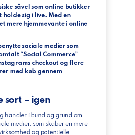
iske såvel som online butikker
 holde sig i live. Med en
et mere hjemmevante i online
 benytte sociale medier som
r omtalt “Social Commerce”
Instagrams checkout og flere
terer med køb gennem
 sort – igen
ng handler i bund og grund om
iale medier, som skaber en mere
virksomhed og potentielle