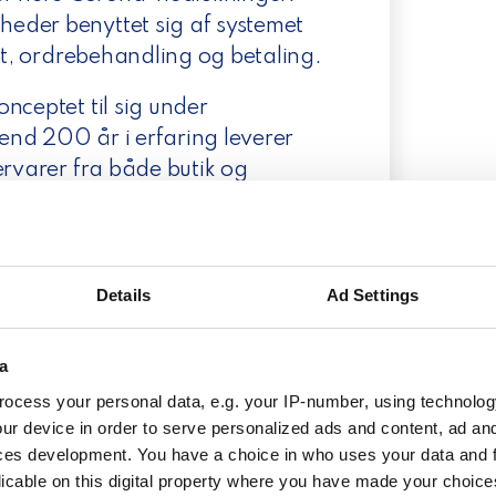
eder benyttet sig af systemet
hat, ordrebehandling og betaling.
nceptet til sig under
end 200 år i erfaring leverer
ervarer fra både butik og
y for at sætte innovative metoder
Details
Ad Settings
a
ddel direkte i printeren, og når vi
le vi ind i systemet og tjekke, om
ocess your personal data, e.g. your IP-number, using technolog
ve en manuel fragtlabel til hver ordre.
ur device in order to serve personalized ads and content, ad a
e pakkes hver fredag efter vores
ces development. You have a choice in who uses your data and 
sa og Webshipper har fjernet den
licable on this digital property where you have made your choic
ering.”