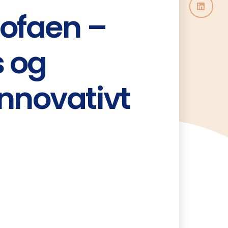
sofaen –
s og
nnovativt