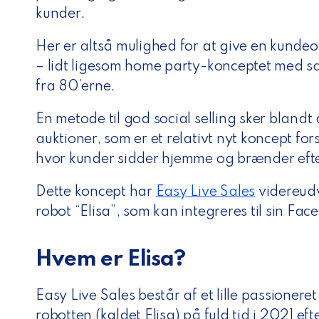
kunder.
Her er altså mulighed for at give en kunde
– lidt ligesom home party-konceptet med s
fra 80’erne.
En metode til god social selling sker blandt 
auktioner, som er et relativt nyt koncept for
hvor kunder sidder hjemme og brænder efter 
Dette koncept har
Easy Live Sales
videreudv
robot “Elisa”, som kan integreres til sin Fa
Hvem er Elisa?
Easy Live Sales består af et lille passionere
robotten (kaldet Elisa) på fuld tid i 2021 e