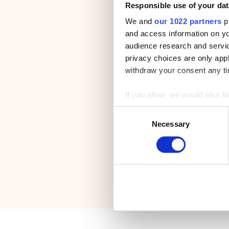
Responsible use of your dat
We and
our 1022 partners
pr
and access information on yo
audience research and servi
privacy choices are only app
withdraw your consent any tim
If you allow, we would also lik
Collect information a
C
Identify your device by
Necessary
o
Find out more about how your
n
s
We use cookies to personalis
e
information about your use of
n
other information that you’ve
t
S
e
l