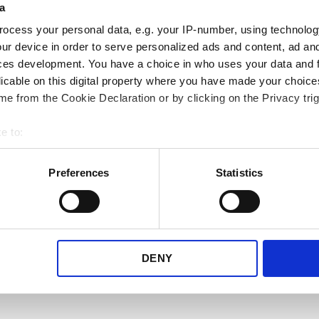
a
andre transportør
ocess your personal data, e.g. your IP-number, using technolog
ur device in order to serve personalized ads and content, ad a
Vi vet at behovene dine kan e
ces development. You have a choice in who uses your data and 
utvider vi konstant vårt biblio
licable on this digital property where you have made your choic
fraktleverandører.
e from the Cookie Declaration or by clicking on the Privacy trig
Ta en titt på transportørbiblio
e to:
de fraktselskapene som passe
bout your geographical location which can be accurate to within 
 actively scanning it for specific characteristics (fingerprinting)
Preferences
Statistics
 personal data is processed and set your preferences in the
det
Se alle transportørene her
e content and ads, to provide social media features and to analy
 our site with our social media, advertising and analytics partn
 provided to them or that they’ve collected from your use of their
DENY