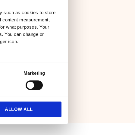
er
y such as cookies to store
nd content measurement,
ndre seg. Derfor
for what purposes. Your
tek av
es. You can change or
ger icon.
teket vårt, og velg
r dine behov.
several meters
Marketing
ails section
.
se our traffic. We also share
ers who may combine it with
 services.
ALLOW ALL