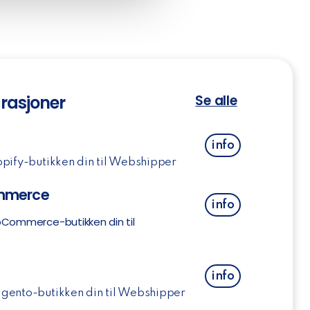
rasjoner
Se alle
info
pify-butikken din til Webshipper
merce
info
Commerce-butikken din til
o
info
gento-butikken din til Webshipper