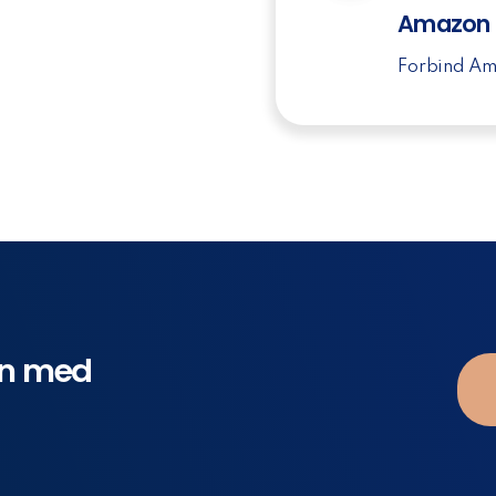
Amazon
Forbind Am
en med