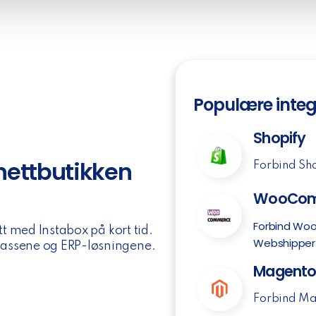
Populære integ
Shopify
 nettbutikken
Forbind Sho
WooCom
Forbind Woo
tt med Instabox på kort tid.
Webshipper
lassene og ERP-løsningene.
Magent
Forbind Ma