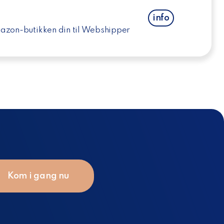
info
azon-butikken din til Webshipper
Kom i gang nu