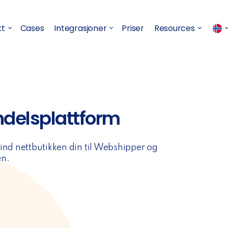
kt
Cases
Integrasjoner
Priser
Resources
andelsplattform
bind nettbutikken din til Webshipper og
en.