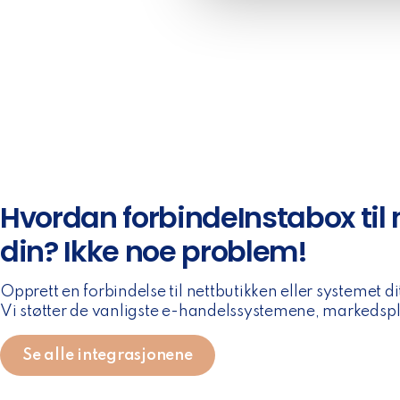
e
c
t
i
o
n
Hvordan forbindeInstabox til
din? Ikke noe problem!
Opprett en forbindelse til nettbutikken eller systemet di
Vi støtter de vanligste e-handelssystemene, markedsp
Se alle integrasjonene