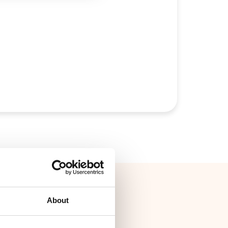
About
nstabox og