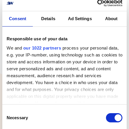
Consent
Details
Ad Settings
About
Responsible use of your data
We and
our 1022 partners
process your personal data,
e.g. your IP-number, using technology such as cookies to
Trinn 3: Vis checkout
store and access information on your device in order to
serve personalized ads and content, ad and content
measurement, audience research and services
Konverter mer salg med bedre
development. You have a choice in who uses your data
leveringsalternativer.
and for what purposes. Your privacy choices are only
Leveringsplattformen for flere operatører
applicable on this digital property where you have made
lar kundene velge deres foretrukne
your choices. You can change or withdraw your consent
leveringsmetode.
any time from the Cookie Declaration or by clicking on
C
the Privacy trigger icon.
Necessary
o
n