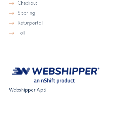
Checkout
Sporing
Returportal
Toll
Webshipper ApS
Torvet 11,2.
DK-8600 Silkeborg
VAT: DK-35668934