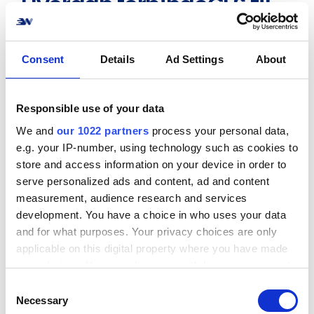
Hvordan forbindeGLS til
nettbutikken din? Ikke
noe problem!
Consent
Details
Ad Settings
About
Opprett en forbindelse til nettbutikken eller
systemet ditt med GLS på kort tid. Vi støtter de
Responsible use of your data
vanligste e-handelssystemene,
We and
our 1022 partners
process your personal data,
markedsplassene og ERP-løsningene.
e.g. your IP-number, using technology such as cookies to
store and access information on your device in order to
Se alle integrasjonene
serve personalized ads and content, ad and content
measurement, audience research and services
development. You have a choice in who uses your data
and for what purposes. Your privacy choices are only
applicable on this digital property where you have made
your choices. You can change or withdraw your consent
Populære integrasjoner
any time from the Cookie Declaration or by clicking on
C
Se alle
the Privacy trigger icon.
Necessary
o