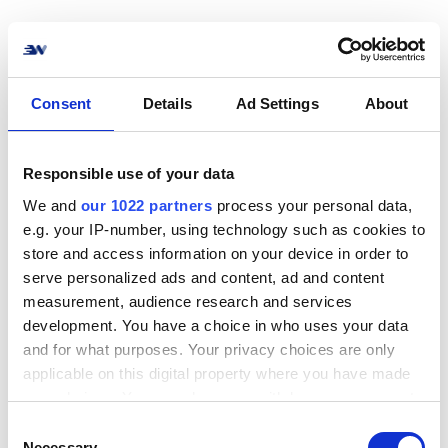
Hvordan forbindeDHL
Parcel til nettbutikken
Consent
Details
Ad Settings
About
din? Ikke noe problem!
Opprett en forbindelse til nettbutikken eller
Responsible use of your data
systemet ditt med DHL Parcel på kort tid. Vi
We and
our 1022 partners
process your personal data,
støtter de vanligste e-handelssystemene,
e.g. your IP-number, using technology such as cookies to
markedsplassene og ERP-løsningene.
store and access information on your device in order to
serve personalized ads and content, ad and content
Se alle integrasjonene
measurement, audience research and services
development. You have a choice in who uses your data
and for what purposes. Your privacy choices are only
applicable on this digital property where you have made
your choices. You can change or withdraw your consent
any time from the Cookie Declaration or by clicking on
C
Populære integrasjoner
the Privacy trigger icon.
Necessary