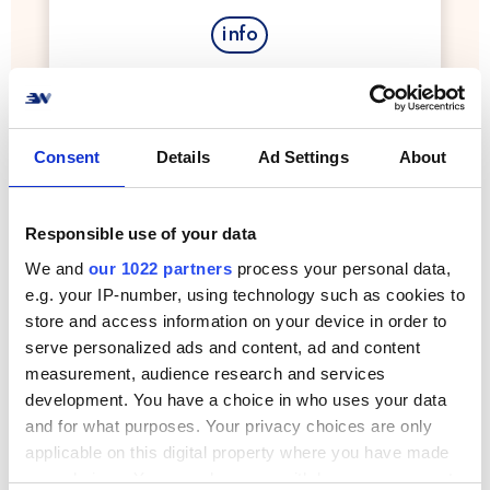
info
Consent
Details
Ad Settings
About
Responsible use of your data
PostNord
We and
our 1022 partners
process your personal data,
Send pakker med PostNord
e.g. your IP-number, using technology such as cookies to
store and access information on your device in order to
info
serve personalized ads and content, ad and content
measurement, audience research and services
development. You have a choice in who uses your data
and for what purposes. Your privacy choices are only
applicable on this digital property where you have made
your choices. You can change or withdraw your consent