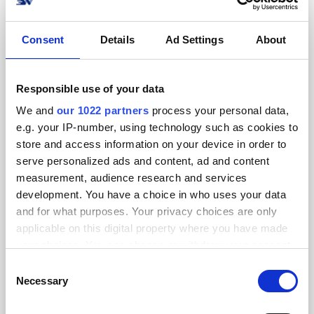
alternativer. Teknologier som AI kan
hjælpe virksomheder med at forstå
Consent
Details
Ad Settings
About
kundernes adfærd og præferencer bedre.
Dette gør det muligt at levere en
Responsible use of your data
skræddersyet oplevelse, der øger salget
We and
our 1022 partners
process your personal data,
og styrker kundetilfredsheden.
e.g. your IP-number, using technology such as cookies to
store and access information on your device in order to
Automatisering af
serve personalized ads and content, ad and content
measurement, audience research and services
fragtløsninger
development. You have a choice in who uses your data
and for what purposes. Your privacy choices are only
Automatisering er en gamechanger inden
applicable on this digital property where you have made
for e-handel trends, især når det kommer
your choices. You can change or withdraw your consent
til fragtløsninger. Ved at automatisere
any time from the Cookie Declaration or by clicking on
C
processer med en
fragtplatform
, såsom
the Privacy trigger icon.
Necessary
o
ordrehåndtering, fragtbookning og
n
If you allow, we would also like to: