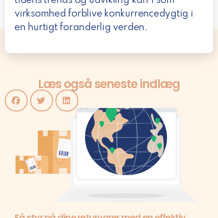
tidens trends og udvikling kan I som
virksomhed forblive konkurrencedygtig i
en hurtigt foranderlig verden.
Læs også seneste indlæg
Få styr på dine returvarer med en effektiv