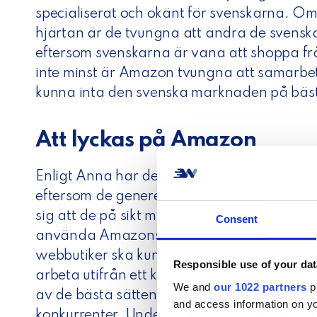
specialiserat och okänt för svenskarna. O
hjärtan är de tvungna att ändra de svens
eftersom svenskarna är vana att shoppa fr
inte minst är Amazon tvungna att samarbet
kunna inta den svenska marknaden på bäst
Att lyckas på Amazon
Enligt Anna har den svenska befolkningen 
eftersom de generellt betraktar dem som ett
sig att de på sikt måste kämpa för sin öve
Consent
använda Amazons intåg som ett enkelt sätt 
webbutiker ska kunna dra nytta av Amazon
Responsible use of your dat
arbeta utifrån ett konsumentperspektiv som 
We and
our 1022 partners
pr
av de bästa sätten att lyckas på Amazon, at
and access information on yo
konkurrenter. Undersök vad dina konkurren