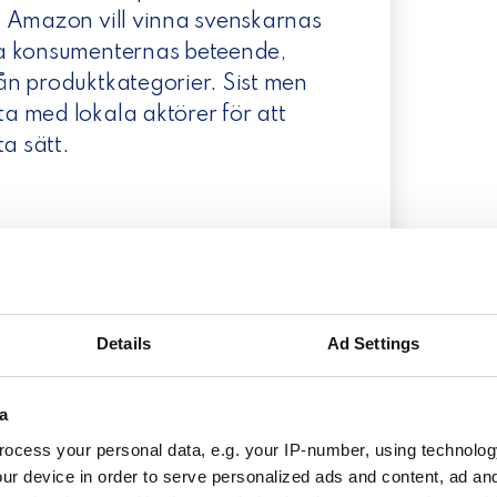
m Amazon vill vinna svenskarnas
ka konsumenternas beteende,
ån produktkategorier. Sist men
a med lokala aktörer för att
a sätt.
en skeptisk syn på Amazon,
 hot. Butiksägare får förvänta
rlevnad, medan e-handlare bör
Details
Ad Settings
att få trafik. Men om
 och uppnå trafik, måste de
a
kärnfaktor. Enligt Anna är ett
ocess your personal data, e.g. your IP-number, using technolog
t hålla koll på sina
ur device in order to serve personalized ads and content, ad a
ter jobbar med och vilka