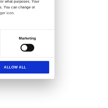
for what purposes. Your
es. You can change or
ger icon.
several meters
Marketing
ails section
.
se our traffic. We also share
ers who may combine it with
 services.
ALLOW ALL