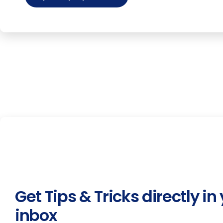
o
n
Get Tips & Tricks directly in
inbox