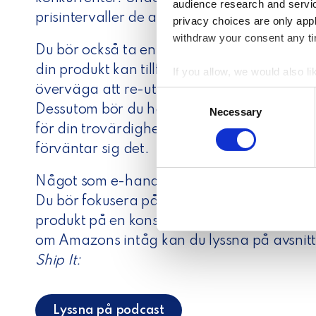
audience research and servi
prisintervaller de arbetar med.
privacy choices are only app
withdraw your consent any tim
Du bör också ta en närmare titt på dina eg
din produkt kan tillföra något nytt på mark
If you allow, we would also lik
överväga att re-utveckla din produkt med 
Collect information a
C
Identify your device by
Dessutom bör du ha en lokal kundservice fö
Necessary
o
Find out more about how your
för din trovärdighet och kommunikation. 
n
s
förväntar sig det.
We use cookies to personalis
e
information about your use of
n
Något som e-handlare ofta glömmer är, enli
other information that you’ve
t
Du bör fokusera på SEO, keywords samt ima
S
produkt på en konsumentgrupp. Om du vill 
e
om Amazons intåg kan du lyssna på avsnit
l
Ship It:
e
c
t
Lyssna på podcast
i