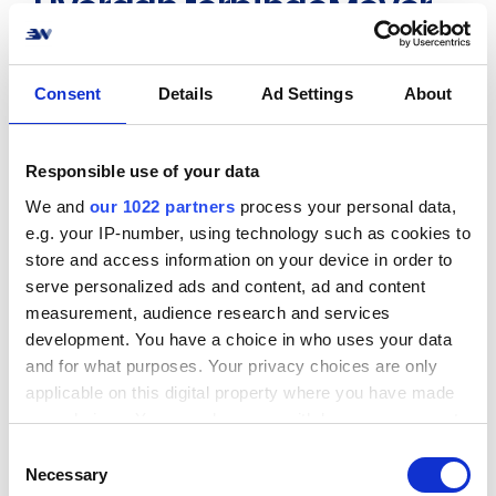
Hvordan forbindeMover
til nettbutikken din? Ikke
noe problem!
Consent
Details
Ad Settings
About
Opprett en forbindelse til nettbutikken eller
systemet ditt med Mover på kort tid. Vi støtter
Responsible use of your data
de vanligste e-handelssystemene,
We and
our 1022 partners
process your personal data,
markedsplassene og ERP-løsningene.
e.g. your IP-number, using technology such as cookies to
store and access information on your device in order to
Se alle integrasjonene
serve personalized ads and content, ad and content
measurement, audience research and services
development. You have a choice in who uses your data
and for what purposes. Your privacy choices are only
applicable on this digital property where you have made
your choices. You can change or withdraw your consent
Populære integrasjoner
any time from the Cookie Declaration or by clicking on
C
Se alle
the Privacy trigger icon.
Necessary
o