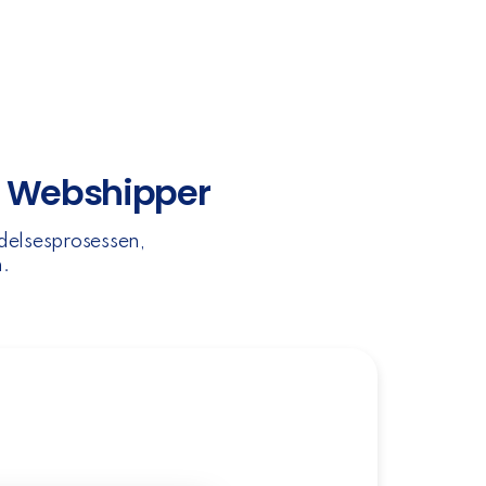
g Webshipper
delsesprosessen,
n.