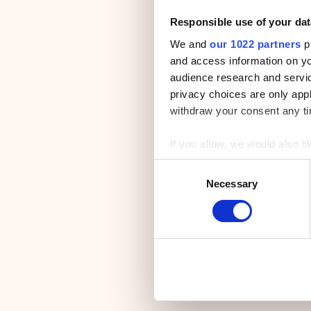
Responsible use of your dat
We and
our 1022 partners
pr
and access information on yo
audience research and servi
privacy choices are only app
withdraw your consent any tim
If you allow, we would also lik
Collect information a
C
Identify your device by
Necessary
o
Find out more about how your
n
s
We use cookies to personalis
e
information about your use of
n
other information that you’ve
t
S
e