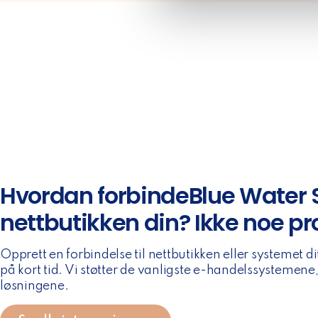
l
e
c
t
i
o
n
Hvordan forbindeBlue Water S
nettbutikken din? Ikke noe p
Opprett en forbindelse til nettbutikken eller systemet 
på kort tid. Vi støtter de vanligste e-handelssystemen
løsningene.