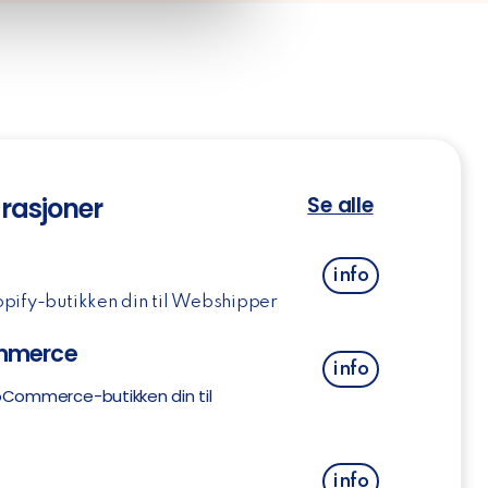
rasjoner
Se alle
info
pify-butikken din til Webshipper
merce
info
Commerce-butikken din til
o
info