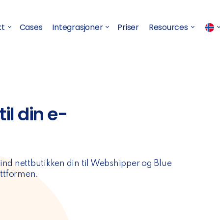
kt
Cases
Integrasjoner
Priser
Resources
il din e-
ind nettbutikken din til Webshipper og Blue
attformen.