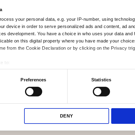
Enkel frakt med B
a
Shipping og andr
ocess your personal data, e.g. your IP-number, using technolog
transportører
ur device in order to serve personalized ads and content, ad a
ces development. You have a choice in who uses your data and 
licable on this digital property where you have made your choic
Vi vet at behovene dine kan e
e from the Cookie Declaration or by clicking on the Privacy trig
utvider vi konstant vårt biblio
fraktleverandører.
e to:
bout your geographical location which can be accurate to within 
Ta en titt på transportørbiblio
 actively scanning it for specific characteristics (fingerprinting)
Preferences
Statistics
de fraktselskapene som passe
 personal data is processed and set your preferences in the
det
e content and ads, to provide social media features and to analy
Se alle transportørene her
 our site with our social media, advertising and analytics partn
 provided to them or that they’ve collected from your use of their
DENY