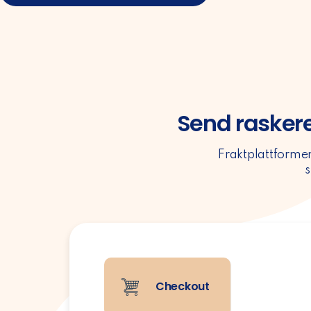
Send rasker
Fraktplattforme
s
Checkout