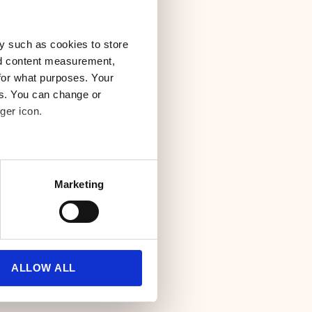
lue Water
e
y such as cookies to store
nd content measurement,
for what purposes. Your
es. You can change or
ndre seg. Derfor
ger icon.
tek av
several meters
teket vårt, og velg
Marketing
r dine behov.
ails section
.
se our traffic. We also share
ers who may combine it with
 services.
ALLOW ALL