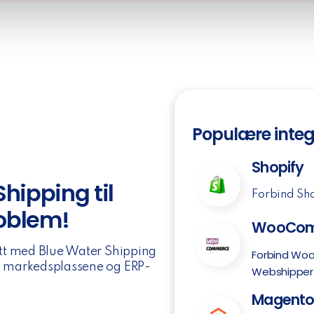
Populære integ
Shopify
hipping til
Forbind Sho
roblem!
WooCom
ditt med Blue Water Shipping
Forbind Woo
e, markedsplassene og ERP-
Webshipper
Magent