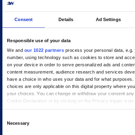
Bæredygtige bagtanker
UPS arbejder effektivt på at løse
bæredygtighedsudfordringer på de mest
Consent
Details
Ad Settings
effektive og ansvarlige måder. De arbejder
dog ikke kun på selv at blive mere
bæredygtige - de er også klar med gode
Responsible use of your data
råd om, hvordan din virksomhed kan gøre
det samme!
We and
our 1022 partners
process your personal data, e.g. 
number, using technology such as cookies to store and acce
on your device in order to serve personalized ads and conten
content measurement, audience research and services deve
have a choice in who uses your data and for what purposes.
Betalingsløsninger
choices are only applicable on this digital property where y
your choices. You can change or withdraw your consent any 
Du kan vælge en betalingsløsning fra
ScanNet som tilvalg, så dine kunder kan
Cookie Declaration or by clicking on the Privacy trigger icon.
betale med Dankort, kreditkort, MobilePay
og ViaBill. Alle betalinger sikres igennem
If you allow, we would also like to:
C
PCI-certificerede gateways.
Necessary
Collect information about your geographical location 
o
accurate to within several meters
n