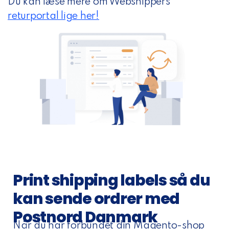
Du kan læse mere om Webshippers
returportal lige her!
Print shipping labels så du
kan sende ordrer med
Postnord Danmark
Når du har forbundet din Magento-shop