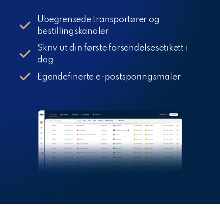
Ubegrensede transportører og
bestillingskanaler
Skriv ut din første forsendelsesetikett i
dag
Egendefinerte e-postsporingsmaler