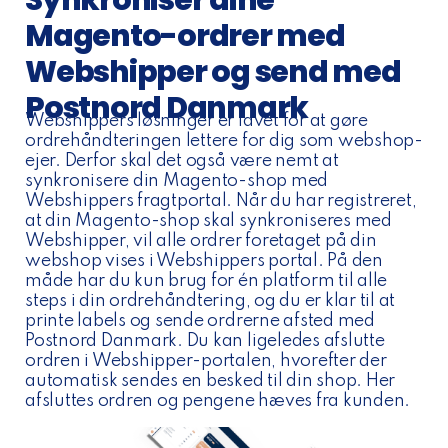
Synkroniser dine
Magento-ordrer med
Webshipper og send med
Postnord Danmark
Webshippers løsninger er lavet for at gøre
ordrehåndteringen lettere for dig som webshop-
ejer. Derfor skal det også være nemt at
synkronisere din Magento-shop med
Webshippers fragtportal. Når du har registreret,
at din Magento-shop skal synkroniseres med
Webshipper, vil alle ordrer foretaget på din
webshop vises i Webshippers portal. På den
måde har du kun brug for én platform til alle
steps i din ordrehåndtering, og du er klar til at
printe labels og sende ordrerne afsted med
Postnord Danmark. Du kan ligeledes afslutte
ordren i Webshipper-portalen, hvorefter der
automatisk sendes en besked til din shop. Her
afsluttes ordren og pengene hæves fra kunden.