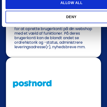
t
ALLOW ALL
i
o
Brugerkonti
DENY
n
Med Magento har dine kunder mulighed
for at oprette brugerkonti på din webshop
med et væld af funktioner. På deres
brugerkonti kan de blandt andet se
ordrehistorik og -status, administrere
leveringsadresse(r), nyhedsbreve mm.