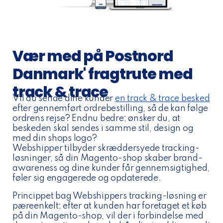
Vær med på Postnord
Danmark' fragtrute med
track & trace
Vil du sende dine kunder
en track & trace besked
efter gennemført ordrebestilling, så de kan følge
ordrens rejse? Endnu bedre; ønsker du, at
beskeden skal sendes i samme stil, design og
med din shops logo?
Webshipper tilbyder skræddersyede tracking-
løsninger, så din Magento-shop skaber brand-
awareness og dine kunder får gennemsigtighed,
føler sig engagerede og opdaterede.
Princippet bag Webshippers tracking-løsning er
pæreenkelt; efter at kunden har foretaget et køb
på din Magento-shop, vil der i forbindelse med