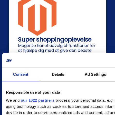
Super shoppingoplevelse
Magento har et udvalg af funktioner for
at hjælpe dig med at give den bedste
shoppingoplevelse til dine kunder. Det
omfatter eksempelvis muligheden for
at zoome ind og ud på produkter, tilføje
flere billeder per produkt, vise om varen
er på lager, etc.
Consent
Details
Ad Settings
Responsible use of your data
We and
our 1022 partners
process your personal data, e.g.
using technology such as cookies to store and access infor
device in order to serve personalized ads and content, ad an