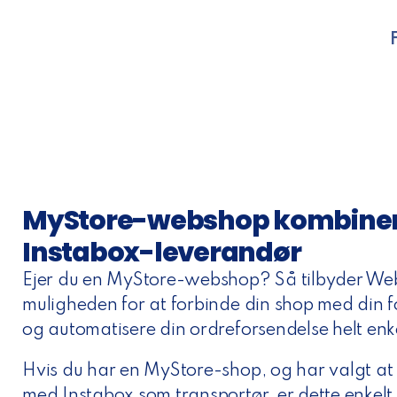
MyStore-webshop kombine
Instabox-leverandør
Ejer du en MyStore-webshop? Så tilbyder We
muligheden for at forbinde din shop med din f
og automatisere din ordreforsendelse helt enke
Hvis du har en MyStore-shop, og har valgt at 
med Instabox som transportør, er dette enkelt 