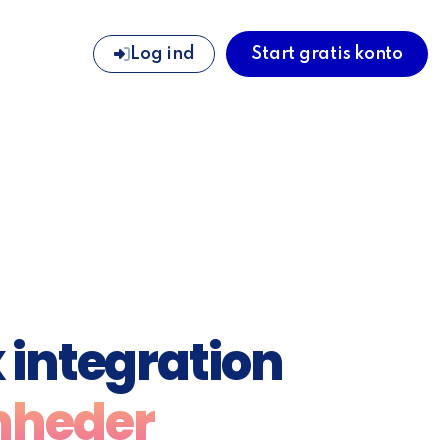
Log ind
Start gratis konto
 integration
mheder