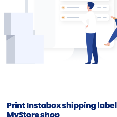
Print Instabox shipping labels
MyStore shop