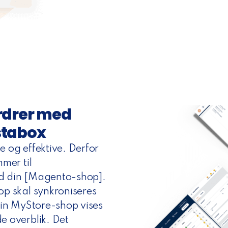
rdrer med
stabox
 og effektive. Derfor
mer til
ed din [Magento-shop].
op skal synkroniseres
din MyStore-shop vises
e overblik. Det