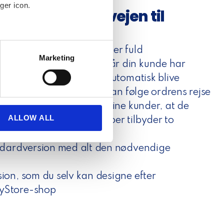
ger icon.
ngageret hele vejen til
several meters
løsning
tilbyder dine kunder fuld
Marketing
rsendelsesprocessen. Når din kunde har
ails section
.
n MyStore-shop, vil der automatisk blive
se our traffic. We also share
-mail til kunden, så de kan følge ordrens rejse
ers who may combine it with
er stor tilfredshed hos dine kunder, at de
 services.
ALLOW ALL
tus på ordren. Webshipper tilbyder to
ackingbeskeder:
andardversion med alt den nødvendige
ion, som du selv kan designe efter
yStore-shop