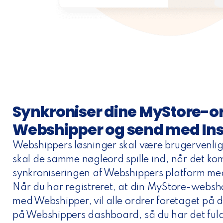
n
Synkroniser dine MyStore-o
Webshipper og send med In
Webshippers løsninger skal være brugervenlige
skal de samme nøgleord spille ind, når det kom
synkroniseringen af Webshippers platform m
Når du har registreret, at din MyStore-websh
med Webshipper, vil alle ordrer foretaget på 
på Webshippers dashboard, så du har det fuld