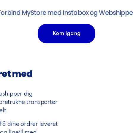
Forbind MyStore med Instabox og Webshippe
Kom igang
ret med
bshipper dig
oretrukne transportør
lt.
få dine ordrer leveret
og ligetil med