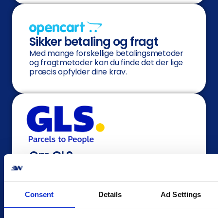
Sikker betaling og fragt
Med mange forskellige betalingsmetoder
og fragtmetoder kan du finde det der lige
præcis opfylder dine krav.
Om GLS
GLS er en populær transportør både i
Danmark og mange andre lande. Med
deres 1750 danske pakkeshops, er de altid
tilgængelige og tæt på. GLS har et fokus
Consent
Details
Ad Settings
på bæredygtighed og stræber hele tiden
efter at mindske deres miljøbelastning.