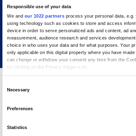
GLS har mange leveringsmuligheder,
Responsible use of your data
hvilket både gør dem til en fleksibel
transportør, men i den grad også har
We and
our 1022 partners
process your personal data, e.g.
bidraget til deres popularitet. Ifølge
using technology such as cookies to store and access infor
Trustpilot er GLS i dag den bedst ratede
device in order to serve personalized ads and content, ad an
landsdækkende pakkedistributør.
measurement, audience research and services development
choice in who uses your data and for what purposes. Your pr
only applicable on this digital property where you have made
can change or withdraw your consent any time from the Cook
by clicking on the Privacy trigger icon.
If you allow, we would also like to:
C
Necessary
Collect information about your geographical location 
o
accurate to within several meters
n
Identify your device by actively scanning it for specifi
Send til hele verden med vores brede
s
Preferences
(fingerprinting)
udvalg af transportører
e
Find out more about how your personal data is processed an
n
preferences in the
details section
.
t
Statistics
S