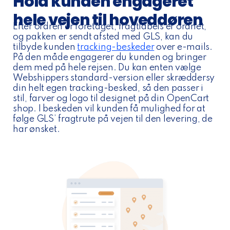
Hold kunden engageret
hele vejen til hoveddøren
Efter ordren er foretaget, fragtlabels er ordnet,
og pakken er sendt afsted med GLS, kan du
tilbyde kunden
tracking-beskeder
over e-mails.
På den måde engagerer du kunden og bringer
dem med på hele rejsen. Du kan enten vælge
Webshippers standard-version eller skræddersy
din helt egen tracking-besked, så den passer i
stil, farver og logo til designet på din OpenCart
shop. I beskeden vil kunden få mulighed for at
følge GLS’ fragtrute på vejen til den levering, de
har ønsket.