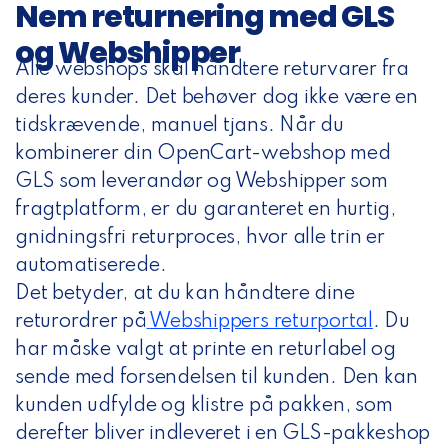
Nem returnering med GLS
og Webshipper
Alle webshops skal håndtere returvarer fra
deres kunder. Det behøver dog ikke være en
tidskrævende, manuel tjans. Når du
kombinerer din OpenCart-webshop med
GLS som leverandør og Webshipper som
fragtplatform, er du garanteret en hurtig,
gnidningsfri returproces, hvor alle trin er
automatiserede.
Det betyder, at du kan håndtere dine
returordrer på
Webshippers returportal
.
Du
har måske valgt at printe en returlabel og
sende med forsendelsen til kunden. Den kan
kunden udfylde og klistre på pakken, som
derefter bliver indleveret i en GLS-pakkeshop