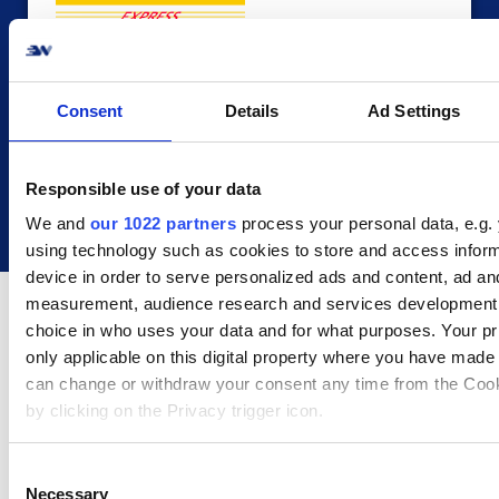
Om DHL Express
DHL Express er en af DHL’s divisioner. DHL
Express dækker mere end 220 lande og
Consent
Details
Ad Settings
territorier og er de førende inden for
international eksprestransport
Responsible use of your data
We and
our 1022 partners
process your personal data, e.g.
using technology such as cookies to store and access infor
device in order to serve personalized ads and content, ad an
measurement, audience research and services development
choice in who uses your data and for what purposes. Your pr
only applicable on this digital property where you have made
can change or withdraw your consent any time from the Cook
Din shop kombineret med 70+ mulige
by clicking on the Privacy trigger icon.
transportører
If you allow, we would also like to:
C
Necessary
Collect information about your geographical location 
o