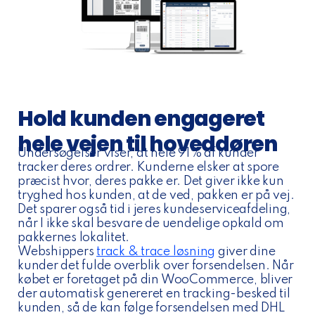
Hold kunden engageret
hele vejen til hoveddøren
Undersøgelser viser, at hele 91% af kunder
tracker deres ordrer. Kunderne elsker at spore
præcist hvor, deres pakke er. Det giver ikke kun
tryghed hos kunden, at de ved, pakken er på vej.
Det sparer også tid i jeres kundeserviceafdeling,
når I ikke skal besvare de uendelige opkald om
pakkernes lokalitet.
Webshippers
track & trace løsning
giver dine
kunder det fulde overblik over forsendelsen. Når
købet er foretaget på din WooCommerce, bliver
der automatisk genereret en tracking-besked til
kunden, så de kan følge forsendelsen med DHL