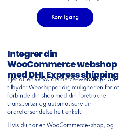
Kom igang
Integrer din
WooCommerce webshop
med DHL Express shipping
Ejer du en WooCommerce-webshop? Så
tilbyder Webshipper dig muligheden for at
forbinde din shop med din foretrukne
transportør og automatisere din
ordreforsendelse helt enkelt.
Hvis du har en WooCommerce-shop, og