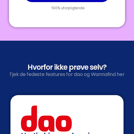
100% uforpligtende
Hvorfor ikke prøve selv?
Tjek de fedeste features for dao og Wannafind her