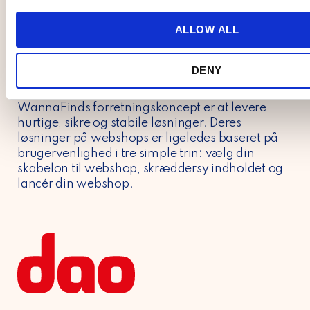
combine it with other information that you’ve provided to them
c
Om WannaFind
collected from your use of their services.
t
ALLOW ALL
WannaFind blev grundlagt i 2000 og er nu et af
i
Danmarks fremmeste hostingleverandører med
o
over 29.000 kunder. Deres fokus har siden
DENY
n
starten været at yde kompetent, personlig
service på et grundlag af viden og forståelse.
WannaFinds forretningskoncept er at levere
hurtige, sikre og stabile løsninger. Deres
løsninger på webshops er ligeledes baseret på
brugervenlighed i tre simple trin: vælg din
skabelon til webshop, skræddersy indholdet og
lancér din webshop.