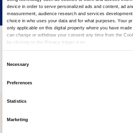
device in order to serve personalized ads and content, ad an
measurement, audience research and services development
choice in who uses your data and for what purposes. Your pr
only applicable on this digital property where you have made
can change or withdraw your consent any time from the Cook
by clicking on the Privacy trigger icon.
If you allow, we would also like to:
C
En verden af muligheder med 70+
Necessary
Collect information about your geographical location 
o
transportører
accurate to within several meters
n
Identify your device by actively scanning it for specifi
s
Preferences
(fingerprinting)
e
Find out more about how your personal data is processed an
n
preferences in the
details section
.
t
Statistics
S
We use cookies to personalise content and ads, to provide s
e
Marketing
features and to analyse our traffic. We also share informatio
l
our site with our social media, advertising and analytics pa
e