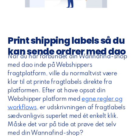
Print shipping labels så du
kan sende ordrer med dao
Når du har forbundet din Wannafind-shop
med dao inde på Webshippers
fragtplatform, ville du normaltvist være
klar til at printe fragtlabels direkte fra
platformen. Efter at have opsat din
Webshipper platform med
egne regler og
workflows
, er udskrivningen af fragtlabels
sædvanligvis superlet med ét enkelt klik.
Måske det var på tide at prøve det selv
med din Wannafind-shop?