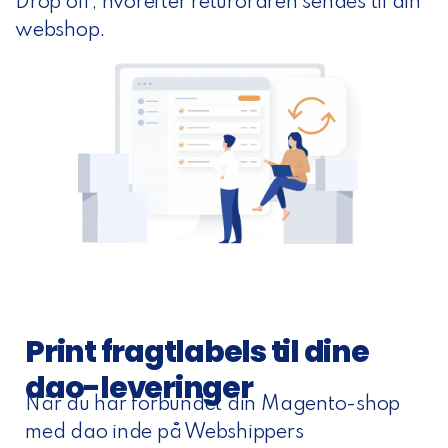
Drop off, hvorefter returordren sendes til din
webshop.
Print fragtlabels til dine
dao-leveringer
Når du har forbundet din Magento-shop
med dao inde på Webshippers