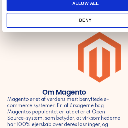
t
ALLOW ALL
i
o
DENY
n
Om Magento
Magento er et af verdens mest benyttede e-
commerce systemer. En af årsagerne bag
Magentos popularitet er, at det er et Open
Source-system, som betyder, at virksomhederne
har 100% ejerskab over deres løsninger, og