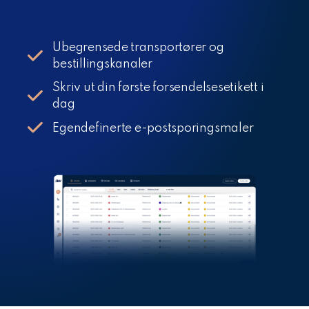
Ubegrensede transportører og
bestillingskanaler
Skriv ut din første forsendelsesetikett i
dag
Egendefinerte e-postsporingsmaler