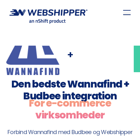
+
Den bedste Wannafind +
Budbee integration
For e-commerce
virksomheder
Forbind Wannafind med Budbee og Webshipper