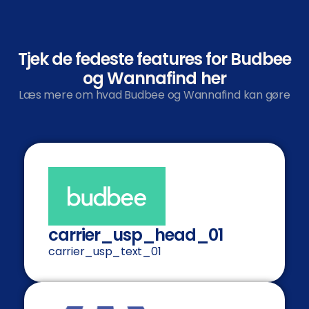
Tjek de fedeste features for Budbee
og Wannafind her
Læs mere om hvad Budbee og Wannafind kan gøre
carrier_usp_head_01
carrier_usp_text_01