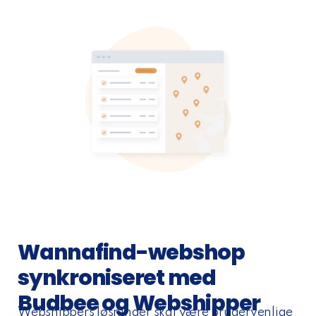
Wannafind-webshop
synkroniseret med
Budbee og Webshipper
Webshippers løsninger skal være brugervenlige