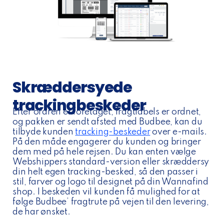
Skræddersyede
trackingbeskeder
Efter ordren er foretaget, fragtlabels er ordnet,
og pakken er sendt afsted med Budbee, kan du
tilbyde kunden
tracking-beskeder
over e-mails.
På den måde engagerer du kunden og bringer
dem med på hele rejsen. Du kan enten vælge
Webshippers standard-version eller skræddersy
din helt egen tracking-besked, så den passer i
stil, farver og logo til designet på din Wannafind
shop. I beskeden vil kunden få mulighed for at
følge Budbee’ fragtrute på vejen til den levering,
de har ønsket.