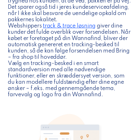
tryghed hos kunden, at de ved, pakken er på vej.
Det sparer også tid i jeres kundeserviceafdeling,
når I ikke skal besvare de uendelige opkald om
pakkernes lokalitet.
Webshippers
track & trace løsning
giver dine
kunder det fulde overblik over forsendelsen. Når
købet er foretaget på din Wannafind, bliver der
automatisk genereret en tracking-besked til
kunden, så de kan følge forsendelsen med Bring
– fra shop til hoveddør.
Vælg en tracking-besked i en smart
standardversion med alle nødvendige
funktioner, eller en skræddersyet version, som
du kan modellere fuldstændig efter dine egne
ønsker – f.eks. med gennemgående tema,
farvevalg og logo fra din Wannafind.