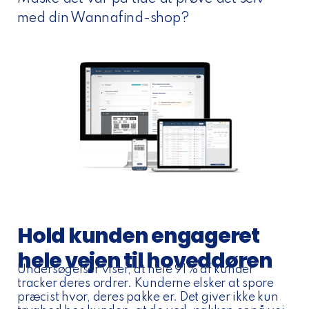
med din Wannafind-shop?
Hold kunden engageret
hele vejen til hoveddøren
Undersøgelser viser, at hele 91% af kunder
tracker deres ordrer. Kunderne elsker at spore
præcist hvor, deres pakke er. Det giver ikke kun