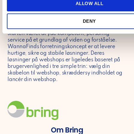
t
ALLOW ALL
Om WannaFind
i
WannaFind blev grundlagt i 2000 og er nu et af
o
Danmarks fremmeste hostingleverandører med
DENY
n
over 29.000 kunder. Deres fokus har siden
starten været at yde kompetent, personlig
service på et grundlag af viden og forståelse.
WannaFinds forretningskoncept er at levere
hurtige, sikre og stabile løsninger. Deres
løsninger på webshops er ligeledes baseret på
brugervenlighed i tre simple trin: vælg din
skabelon til webshop, skræddersy indholdet og
lancér din webshop.
Om Bring