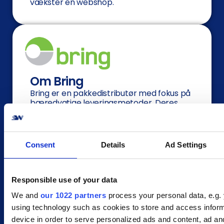
vækster en webshop.
Om Bring
Bring er en pakkedistributør med fokus på
bæredygtige leveringsmetoder. Deres
primære miljømål er 100% vedvarende
energi inden 2025 samt en omstilling til en
grønnere adfærd. Bring er innovative og
tænker altid i de bedste kundeløsninger.
Consent
Details
Ad Settings
Derfor har de i sandhed også en bred vifte
af leveringsmuligheder. Har din kunde
bestilt en vaskemaskine, men har brug for
hjælp med levering og montering? Intet
Responsible use of your data
problem, Bring kan hjælpe! De tilbyder
We and
our 1022 partners
process your personal data, e.g.
både levering og installering/montering af
hårde hvidevarer og møbler.
using technology such as cookies to store and access infor
device in order to serve personalized ads and content, ad an