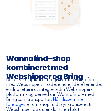
Wannafind-shop
kombineret med
Webshipper og Bring
Det er virkelig let at integrere din Wannafind
med Webshipper. Tro det eller ej, derefter er det
endnu lettere at integrere din Webshipper-
platform – og derved din Wannafind – med
Bring som transportør.
Når disse trin er
foretaget
, er din shop fuldt synkroniseret til
Webshipper, og du er klar til en fuldt