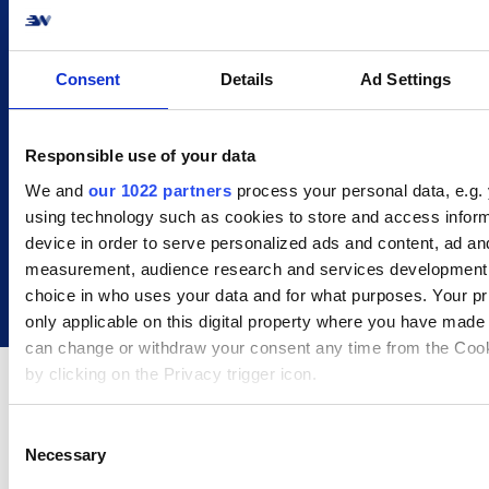
primære miljømål er 100% vedvarende
energi inden 2025 samt en omstilling til en
grønnere adfærd. Bring er innovative og
tænker altid i de bedste kundeløsninger.
Consent
Details
Ad Settings
Derfor har de i sandhed også en bred vifte
af leveringsmuligheder. Har din kunde
bestilt en vaskemaskine, men har brug for
hjælp med levering og montering? Intet
Responsible use of your data
problem, Bring kan hjælpe! De tilbyder
We and
our 1022 partners
process your personal data, e.g.
både levering og installering/montering af
hårde hvidevarer og møbler.
using technology such as cookies to store and access infor
device in order to serve personalized ads and content, ad an
measurement, audience research and services development
choice in who uses your data and for what purposes. Your pr
only applicable on this digital property where you have made
can change or withdraw your consent any time from the Cook
by clicking on the Privacy trigger icon.
If you allow, we would also like to:
C
Necessary
Collect information about your geographical location 
o
Send til hele verden med vores brede
accurate to within several meters
n