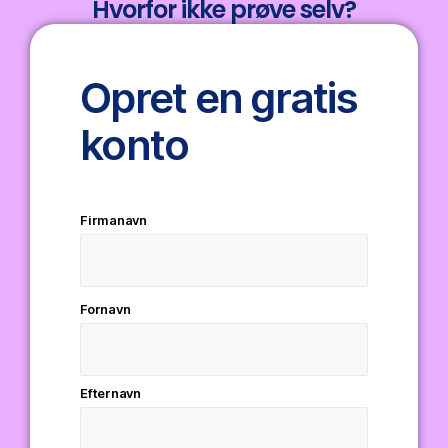
Hvorfor ikke prøve selv?
Opret en gratis
konto
Firmanavn
Fornavn
Efternavn