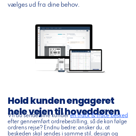
vælges ud fra dine behov.
Hold kunden engageret
hele vejen til hoveddøren
Vil du sende dine kunder
en track & trace besked
efter gennemført ordrebestilling, så de kan følge
ordrens rejse? Endnu bedre; ønsker du, at
beskeden skal sendes i samme stil, design og