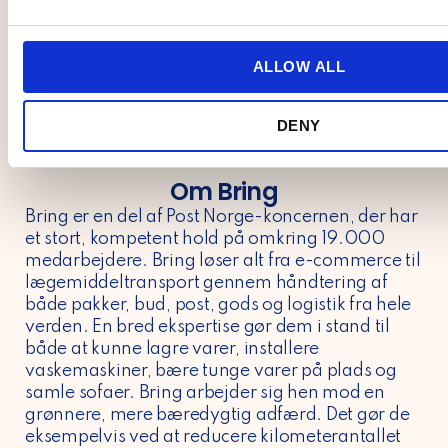
og nystartede virksomheder med at komme
our site with our social media, advertising and analytics pa
e
igang online nemt og hurtigt.
combine it with other information that you’ve provided to them
c
collected from your use of their services.
t
ALLOW ALL
i
o
DENY
n
Om Bring
Bring er en del af Post Norge-koncernen, der har
et stort, kompetent hold på omkring 19.000
medarbejdere. Bring løser alt fra e-commerce til
lægemiddeltransport gennem håndtering af
både pakker, bud, post, gods og logistik fra hele
verden. En bred ekspertise gør dem i stand til
både at kunne lagre varer, installere
vaskemaskiner, bære tunge varer på plads og
samle sofaer. Bring arbejder sig hen mod en
grønnere, mere bæredygtig adfærd. Det gør de
eksempelvis ved at reducere kilometerantallet