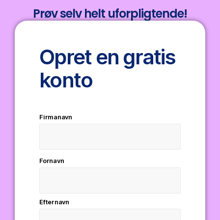
Prøv selv helt uforpligtende!
Opret en gratis
konto
Firmanavn
Fornavn
Efternavn