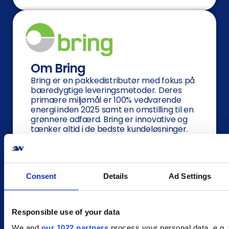
Om Bring
Bring er en pakkedistributør med fokus på
bæredygtige leveringsmetoder. Deres
primære miljømål er 100% vedvarende
energi inden 2025 samt en omstilling til en
grønnere adfærd. Bring er innovative og
tænker altid i de bedste kundeløsninger.
Derfor har de i sandhed også en bred vifte
af leveringsmuligheder. Har din kunde
bestilt en vaskemaskine, men har brug for
hjælp med levering og montering? Intet
Consent
Details
Ad Settings
problem, Bring kan hjælpe! De tilbyder
både levering og installering/montering af
hårde hvidevarer og møbler.
Responsible use of your data
We and
our 1022 partners
process your personal data, e.g.