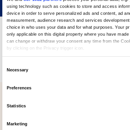
using technology such as cookies to store and access infor
device in order to serve personalized ads and content, ad an
measurement, audience research and services development
choice in who uses your data and for what purposes. Your pr
only applicable on this digital property where you have made
can change or withdraw your consent any time from the Cook
by clicking on the Privacy trigger icon.
Din shop kombineret med 70+ mulige
transportører
If you allow, we would also like to:
C
Necessary
Collect information about your geographical location 
o
accurate to within several meters
n
Identify your device by actively scanning it for specifi
s
Preferences
(fingerprinting)
e
Find out more about how your personal data is processed an
n
preferences in the
details section
.
t
Statistics
S
Om Ecwid
We use cookies to personalise content and ads, to provide s
e
Marketing
Ecwid blev grundlagt i 2009 for at hjælpe små
features and to analyse our traffic. We also share informatio
l