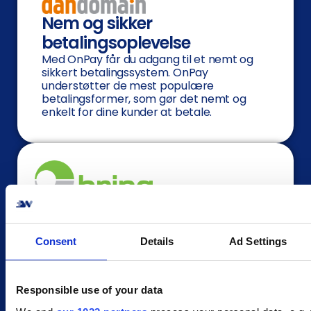
Nem og sikker
betalingsoplevelse
Med OnPay får du adgang til et nemt og
sikkert betalingssystem. OnPay
understøtter de mest populære
betalingsformer, som gør det nemt og
enkelt for dine kunder at betale.
Om Bring
Bring er en pakkedistributør med fokus på
Consent
Details
Ad Settings
bæredygtige leveringsmetoder. Deres
primære miljømål er 100% vedvarende
energi inden 2025 samt en omstilling til en
grønnere adfærd. Bring er innovative og
Responsible use of your data
tænker altid i de bedste kundeløsninger.