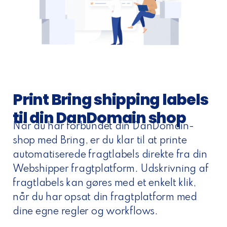
Print Bring shipping labels
til din DanDomain shop
Når du har forbundet din DanDomain-
shop med Bring, er du klar til at printe
automatiserede fragtlabels direkte fra din
Webshipper fragtplatform. Udskrivning af
fragtlabels kan gøres med et enkelt klik,
når du har opsat din fragtplatform med
dine egne regler og workflows.