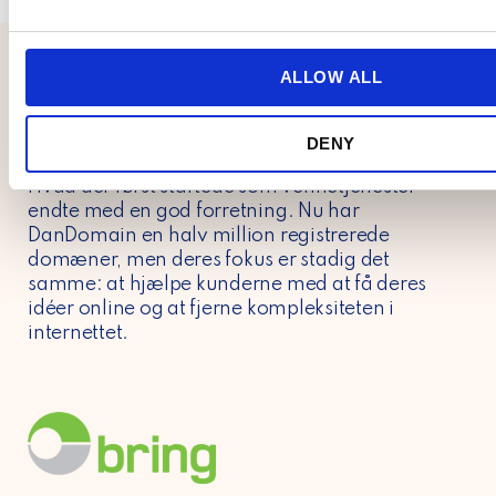
our site with our social media, advertising and analytics pa
e
combine it with other information that you’ve provided to them
c
collected from your use of their services.
t
ALLOW ALL
i
o
Om DanDomain
DENY
n
DanDomain blev grundlagt i Danmark i 1999.
Hvad der først startede som vennetjenester
endte med en god forretning. Nu har
DanDomain en halv million registrerede
domæner, men deres fokus er stadig det
samme: at hjælpe kunderne med at få deres
idéer online og at fjerne kompleksiteten i
internettet.