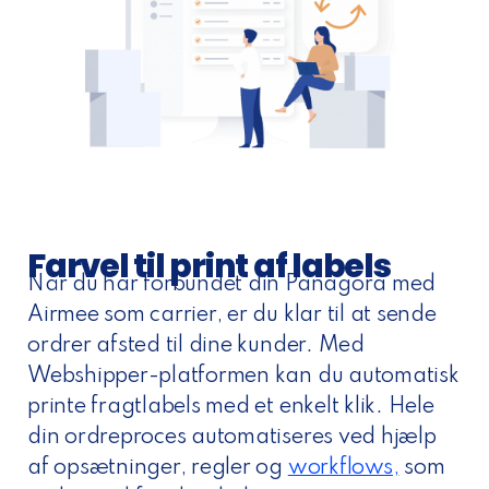
Farvel til print af labels
Når du har forbundet din Panagora med
Airmee som carrier, er du klar til at sende
ordrer afsted til dine kunder. Med
Webshipper-platformen kan du automatisk
printe fragtlabels med et enkelt klik. Hele
din ordreproces automatiseres ved hjælp
af opsætninger, regler og
workflows,
som