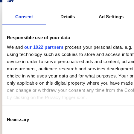
Consent
Details
Ad Settings
Din shop kombineret med 70+ mulige
Responsible use of your data
transportører
We and
our 1022 partners
process your personal data, e.g.
using technology such as cookies to store and access infor
device in order to serve personalized ads and content, ad an
measurement, audience research and services development
choice in who uses your data and for what purposes. Your pr
only applicable on this digital property where you have made
can change or withdraw your consent any time from the Cook
by clicking on the Privacy trigger icon.
Om Panagora
If you allow, we would also like to:
Panagora blev grundlagt i 2001 med en mission
C
Necessary
Collect information about your geographical location 
om at lave unikke designs hvor værdien kommer
o
accurate to within several meters
før prisen.
n
Identify your device by actively scanning it for specifi