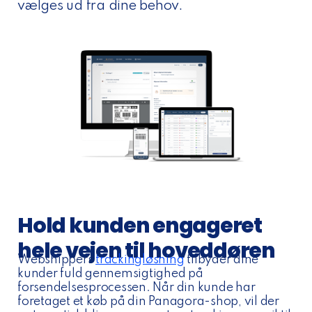
vælges ud fra dine behov.
Hold kunden engageret
hele vejen til hoveddøren
Webshippers
trackingløsning
tilbyder dine
kunder fuld gennemsigtighed på
forsendelsesprocessen. Når din kunde har
foretaget et køb på din Panagora-shop, vil der