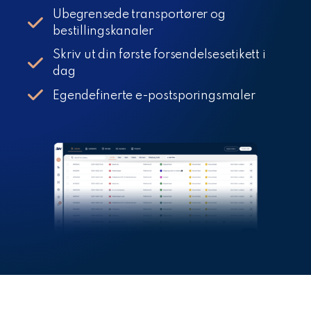
Ubegrensede transportører og
bestillingskanaler
Skriv ut din første forsendelsesetikett i
dag
Egendefinerte e-postsporingsmaler