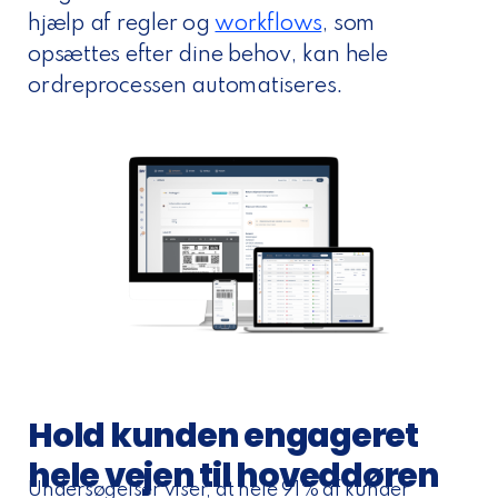
hjælp af regler og
workflows
, som
opsættes efter dine behov, kan hele
ordreprocessen automatiseres.
Hold kunden engageret
hele vejen til hoveddøren
Undersøgelser viser, at hele 91% af kunder