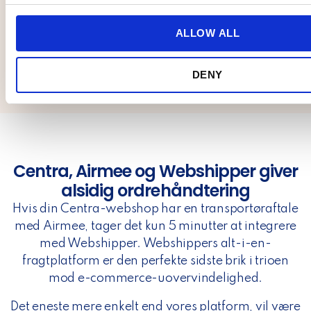
combine it with other information that you’ve provided to them
c
collected from your use of their services.
t
ALLOW ALL
i
carrier_headline_about
o
DENY
n
carrier_text_about
Centra, Airmee og Webshipper giver
alsidig ordrehåndtering
Hvis din Centra-webshop har en transportøraftale
med Airmee, tager det kun 5 minutter at integrere
med Webshipper. Webshippers alt-i-en-
fragtplatform er den perfekte sidste brik i trioen
mod e-commerce-uovervindelighed.
Det eneste mere enkelt end vores platform, vil være