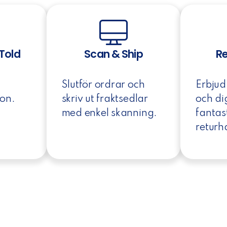
Told
Scan & Ship
Re
Slutför ordrar och
Erbjud
ion.
skriv ut fraktsedlar
och di
med enkel skanning.
fantas
returh