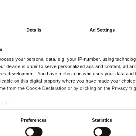
Details
Ad Settings
a
ocess your personal data, e.g. your IP-number, using technolog
ur device in order to serve personalized ads and content, ad a
Populära trans
ces development. You have a choice in who uses your data and 
licable on this digital property where you have made your choic
GLS
e from the Cookie Declaration or by clicking on the Privacy trig
nsportörer med
Skicka pak
e to:
PostNor
bout your geographical location which can be accurate to within 
 actively scanning it for specific characteristics (fingerprinting)
d Webshipper. Vi stöder
Preferences
Statistics
Skicka pak
 personal data is processed and set your preferences in the
det
ra dina föredragna