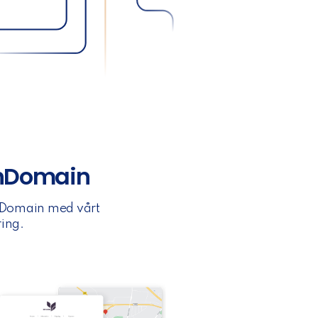
anDomain
anDomain med vårt
ing.