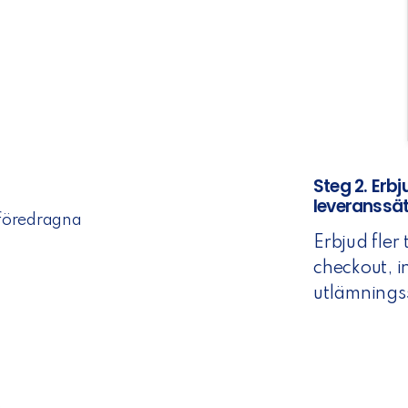
Steg 2. Erbj
leveranssät
 föredragna
Erbjud fler
checkout, 
utlämningss