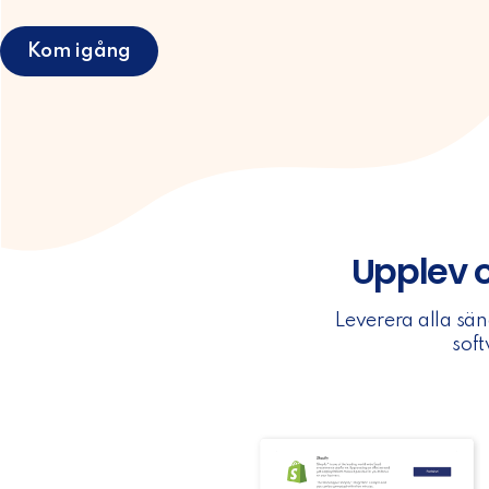
Kom igång
Upplev 
Leverera alla sä
sof