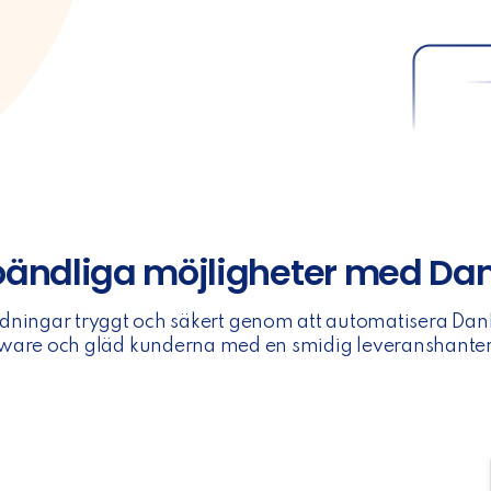
oändliga möjligheter med D
ndningar tryggt och säkert genom att automatisera D
tware och gläd kunderna med en smidig leveranshanter