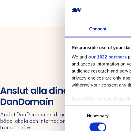
Consent
Responsible use of your dat
We and
our 1022 partners
pr
and access information on yo
audience research and servi
privacy choices are only app
withdraw your consent any tim
Anslut alla dina utvalda tra
DanDomain
If you allow, we would also lik
Collect information a
C
Identify your device by
Anslut DanDomain med dina utvalda transportörer me
Necessary
o
Find out more about how your
både lokala och internationella transportörer. Välj ba
n
transportörer.
s