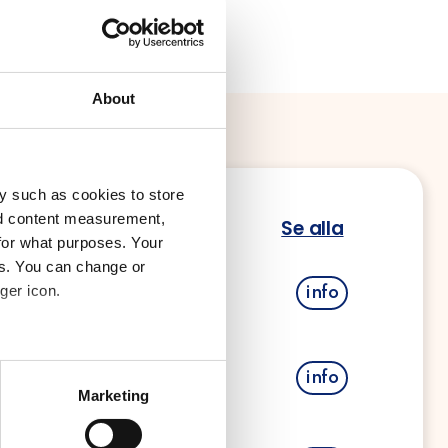
About
y such as cookies to store
nd content measurement,
portörer
Se alla
for what purposes. Your
es. You can change or
ger icon.
info
et med GLS
d
several meters
info
Marketing
et med PostNord
ails section
.