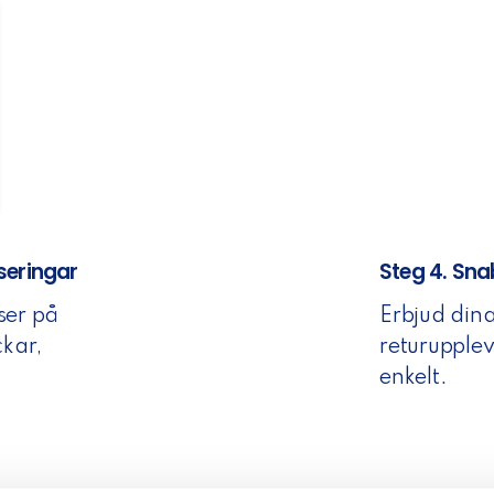
seringar
Steg 4. Sna
ser på
Erbjud dina
ckar,
returupplev
enkelt.