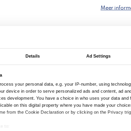
Meer inform
Details
Ad Settings
a
ocess your personal data, e.g. your IP-number, using technolog
ur device in order to serve personalized ads and content, ad a
ces development. You have a choice in who uses your data and 
Populaire verv
licable on this digital property where you have made your choic
e from the Cookie Declaration or by clicking on the Privacy trig
PostNL
erders met Spy
e to:
Verzend pa