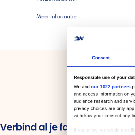
Meer informatie
Consent
Responsible use of your dat
We and
our 1022 partners
pr
and access information on yo
audience research and servi
privacy choices are only app
withdraw your consent any tim
Verbind al je favoriete vervo
If you allow, we would also lik