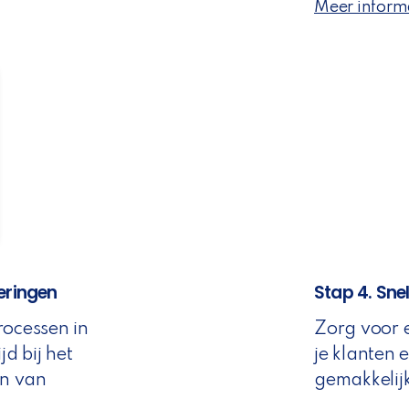
Meer inform
eringen
Stap 4. Sne
ocessen in
Zorg voor 
jd bij het
je klanten 
en van
gemakkelij