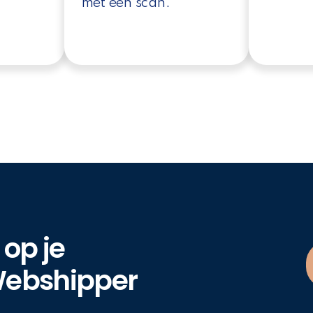
met één scan.
 op je
ebshipper​