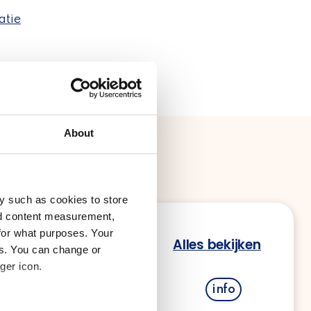
atie
About
y such as cookies to store
nd content measurement,
for what purposes. Your
oerders
Alles bekijken
es. You can change or
ger icon.
info
kketten met PostNL