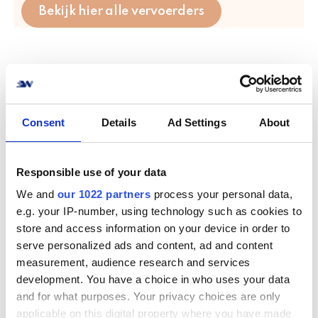
Bekijk hier alle vervoerders
Consent
Details
Ad Settings
About
Hoe verbind je
ScandiPost met jouw
Responsible use of your data
online winkel? Geen
We and
our 1022 partners
process your personal data,
e.g. your IP-number, using technology such as cookies to
probleem!
store and access information on your device in order to
serve personalized ads and content, ad and content
Verbind je online winkel of systeem met
measurement, audience research and services
ScandiPost in een handomdraai. We
development. You have a choice in who uses your data
ondersteunen de meest voorkomende e-
and for what purposes. Your privacy choices are only
commerce systemen, marktplaatsen, en ERP
applicable on this digital property where you have made