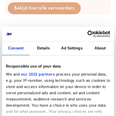
Bekijk hier alle vervoerders
Consent
Details
Ad Settings
About
Hoe verbind je
CoolRunner met jouw
Responsible use of your data
online winkel? Geen
We and
our 1022 partners
process your personal data,
e.g. your IP-number, using technology such as cookies to
probleem!
store and access information on your device in order to
serve personalized ads and content, ad and content
measurement, audience research and services
Verbind je online winkel of systeem met
CoolRunner in een handomdraai. We
development. You have a choice in who uses your data
ondersteunen de meest voorkomende e-
and for what purposes. Your privacy choices are only