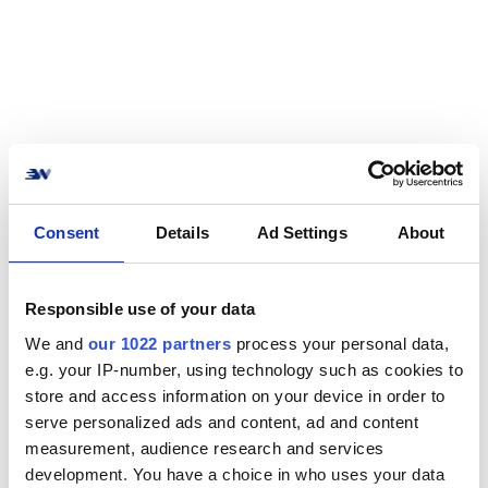
Hoe verbind je ALPI
met jouw online
Consent
Details
Ad Settings
About
winkel? Geen
probleem!
Responsible use of your data
We and
our 1022 partners
process your personal data,
Verbind je online winkel of systeem met ALPI in
e.g. your IP-number, using technology such as cookies to
een handomdraai. We ondersteunen de meest
store and access information on your device in order to
voorkomende e-commerce systemen,
serve personalized ads and content, ad and content
marktplaatsen, en ERP oplossingen.
measurement, audience research and services
development. You have a choice in who uses your data