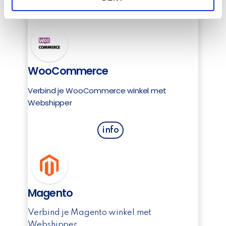
n
info
may combine it with other information that you’ve
provided to them or that they’ve collected from your use
of their services.
WooCommerce
Verbind je WooCommerce winkel met
Webshipper
info
Magento
Verbind je Magento winkel met
Webshipper